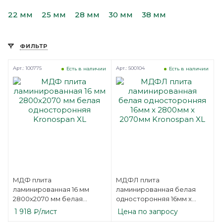
22 мм
25 мм
28 мм
30 мм
38 мм
ФИЛЬТР
Арт.: 100775
Арт.: 500104
Есть в наличии
Есть в наличии
МДФ плита
МДФЛ плита
ламинированная 16 мм
ламинированная белая
2800х2070 мм белая
односторонняя 16мм x
односторонняя Kronospan
2800мм х 2070мм
1 918
₽
/лист
Цена по запросу
XL
Kronospan XL