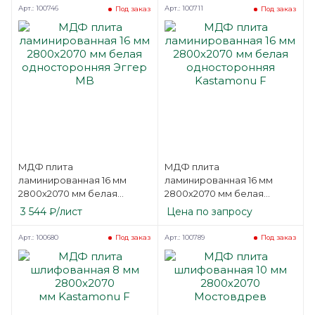
Арт.: 100746
Арт.: 100711
Под заказ
Под заказ
МДФ плита
МДФ плита
ламинированная 16 мм
ламинированная 16 мм
2800х2070 мм белая
2800х2070 мм белая
односторонняя Эггер MB
односторонняя
3 544
₽
/лист
Цена по запросу
Kastamonu F
Арт.: 100680
Арт.: 100789
Под заказ
Под заказ