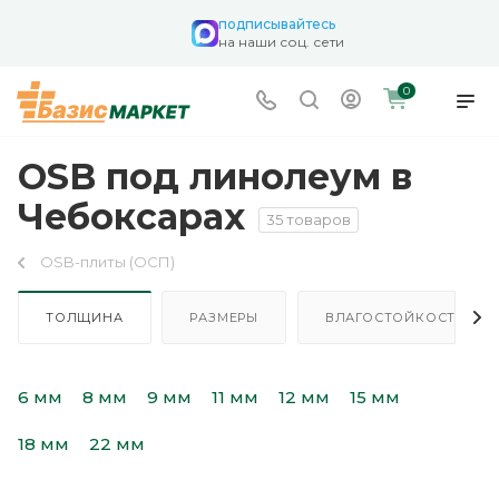
подписывайтесь
на наши соц. сети
0
OSB под линолеум в
Чебоксарах
35 товаров
OSB-плиты (ОСП)
ТОЛЩИНА
РАЗМЕРЫ
ВЛАГОСТОЙКОСТЬ
6 мм
8 мм
9 мм
11 мм
12 мм
15 мм
18 мм
22 мм