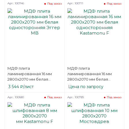
Арт.: 100746
Арт.: 100711
Под заказ
Под заказ
МДФ плита
МДФ плита
ламинированная 16 мм
ламинированная 16 мм
2800х2070 мм белая
2800х2070 мм белая
односторонняя Эггер MB
односторонняя
3 544
₽
/лист
Цена по запросу
Kastamonu F
Арт.: 100680
Арт.: 100789
Под заказ
Под заказ