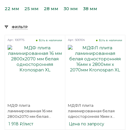
22 мм
25 мм
28 мм
30 мм
38 мм
ФИЛЬТР
Арт.: 100775
Арт.: 500104
Есть в наличии
Есть в наличии
МДФ плита
МДФЛ плита
ламинированная 16 мм
ламинированная белая
2800х2070 мм белая
односторонняя 16мм x
односторонняя Kronospan
2800мм х 2070мм
1 918
₽
/лист
Цена по запросу
XL
Kronospan XL