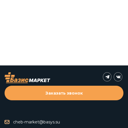
Заказать звонок
cheb-market@basys.su