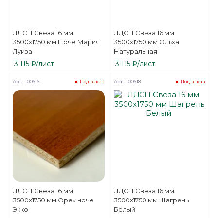
ЛДСП Свеза 16 мм
ЛДСП Свеза 16 мм
3500х1750 мм Ноче Мария
3500х1750 мм Ольха
Луиза
Натуральная
3 115
₽
/лист
3 115
₽
/лист
Арт.: 100616
Арт.: 100618
Под заказ
Под заказ
ЛДСП Свеза 16 мм
ЛДСП Свеза 16 мм
3500х1750 мм Орех ноче
3500х1750 мм Шагрень
Экко
Белый