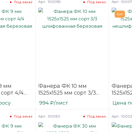
Арт.: 100059
Арт.: 10001
Под заказ
Под заказ
Хит
9 мм
Фанера ФК 10 мм
Фанера
 сорт 4/4
1525х1525 мм сорт 3/3
1525х15
нная
шлифованная
нешли
росу
994
₽
/лист
Цена п
березовая
березо
Арт.: 100130
Арт.: 1000
Под заказ
Под заказ