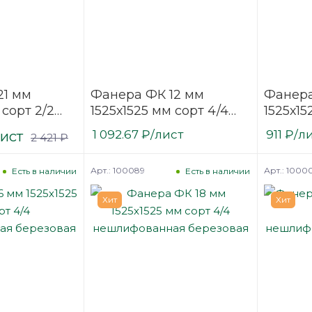
21 мм
Фанера ФК 12 мм
Фанера
 сорт 2/2
1525х1525 мм сорт 4/4
1525х15
ая
нешлифованная
нешли
лист
1 092.67
₽
/лист
911
₽
/л
2 421
₽
березовая
березо
Арт.: 100089
Арт.: 1000
Есть в наличии
Есть в наличии
Хит
Хит