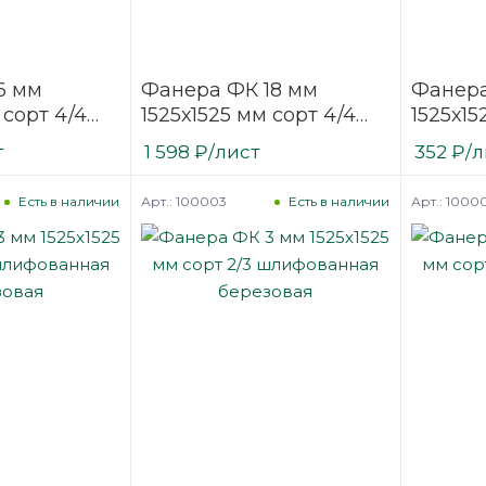
6 мм
Фанера ФК 18 мм
Фанера
 сорт 4/4
1525х1525 мм сорт 4/4
1525х15
нная
нешлифованная
нешли
т
1 598
₽
/лист
352
₽
/л
березовая
березо
Арт.: 100003
Арт.: 1000
Есть в наличии
Есть в наличии