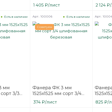
нная
шлифованная
шлифо
1 405
₽
/лист
2 124
₽
березовая
березо
Арт.: 100006
Арт.: 10004
Есть в наличии
Есть в наличии
Советуем
3 мм
Фанера ФК 3 мм
Фанера
 сорт 3/3
1525х1525 мм сорт 3/4
1525х15
ая
шлифованная
шлифо
374
₽
/лист
825
₽
/
березовая
березо