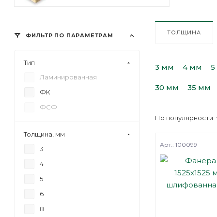
ТОЛЩИНА
ФИЛЬТР ПО ПАРАМЕТРАМ
Тип
3 мм
4 мм
5
Ламинированная
30 мм
35 мм
ФК
ФСФ
По популярности
Толщина, мм
Арт.: 100099
3
4
5
6
8