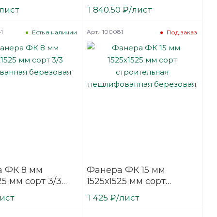
ванная
шлифованная
/лист
1 840.50
₽
/лист
вая
березовая
1
Арт.: 100081
Есть в наличии
Под заказ
 ФК 8 мм
Фанера ФК 15 мм
25 мм сорт 3/3
1525х1525 мм сорт
ванная
строительная
лист
1 425
₽
/лист
вая
нешлифованная
березовая