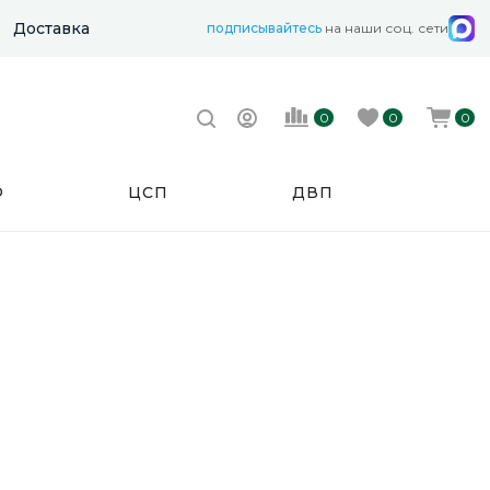
Доставка
подписывайтесь
на наши соц. сети
0
0
0
Ф
ЦСП
ДВП