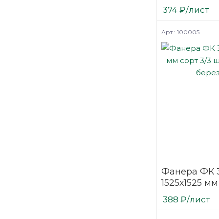
нешлифова
374
₽
/лист
березовая
Арт.: 100005
Фанера ФК 
1525х1525 мм
шлифованн
388
₽
/лист
березовая