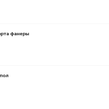
орта фанеры
 пол