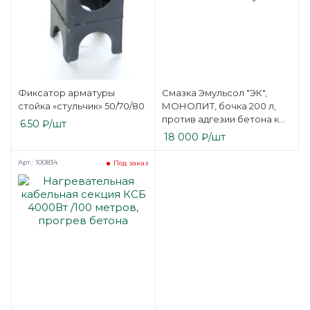
Фиксатор арматуры
Смазка Эмульсол "ЭК",
стойка «стульчик» 50/70/80
МОНОЛИТ, бочка 200 л,
против адгезии бетона к
6.50
₽
/шт
опалубке
18 000
₽
/шт
Арт.: 100834
Под заказ