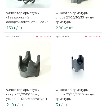
Фиксатор арматуры
Фиксатор арматуры,
«Звездочка» (в
опора 20/25/30/35 мм для
ассортименте, от 20 до 75
арматуры
мм)
1.50
₽
/шт
2.80
₽
/шт
Арт.: 100846
Арт.: 100847
Под заказ
Под заказ
Фиксатор арматуры,
Фиксатор арматуры,
опора 25/20/15/10 мм,
опора 25/30/35/40 мм для
усиленный для арматуры
арматуры
2.40
₽
/шт
3
₽
/шт