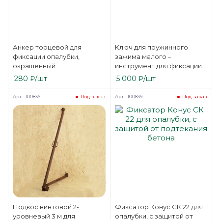
Анкер торцевой для
Ключ для пружинного
фиксации опалубки,
зажима малого –
окрашенный
инструмент для фиксации
опалубки
280
₽
/шт
5 000
₽
/шт
Арт.: 100836
Арт.: 100839
Под заказ
Под заказ
Подкос винтовой 2-
Фиксатор Конус СК 22 для
уровневый 3 м для
опалубки, с защитой от