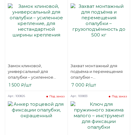
Замок клиновой,
Захват монтажный для
универсальный для
подъёма и перемещения
опалубки – усиленное
опалубки –
крепление, для
грузоподъёмность до 500
1 500
₽
/шт
7 000
₽
/шт
нестандартной ширины
кг
крепления
Арт.: 100826
Арт.: 100833
Под заказ
Под заказ