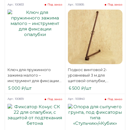
Арт.: 100833
Арт.: 100836
Под заказ
Под заказ
Ключ для пружинного
Подкос винтовой 2-
зажима малого –
уровневый 3 м для
инструмент для фиксации
щитовой опалубки,
опалубки
регулируемая длина от 2
5 000
₽
/шт
6 500
₽
/шт
до 3 метров
Арт.: 100839
Арт.: 100840
Под заказ
Под заказ