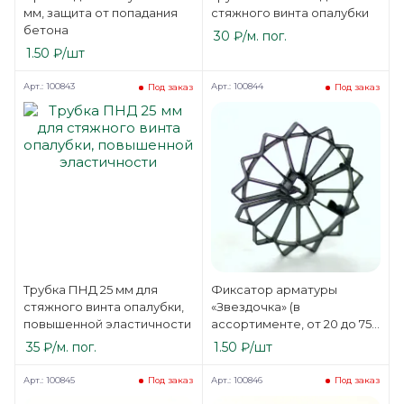
мм, защита от попадания
стяжного винта опалубки
бетона
30
₽
/м. пог.
1.50
₽
/шт
Арт.: 100843
Арт.: 100844
Под заказ
Под заказ
Трубка ПНД 25 мм для
Фиксатор арматуры
стяжного винта опалубки,
«Звездочка» (в
повышенной эластичности
ассортименте, от 20 до 75
мм)
35
₽
/м. пог.
1.50
₽
/шт
Арт.: 100845
Арт.: 100846
Под заказ
Под заказ