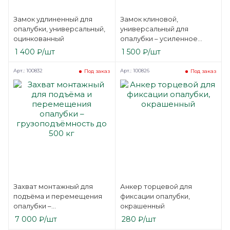
Замок удлиненный для
Замок клиновой,
опалубки, универсальный,
универсальный для
оцинкованный
опалубки – усиленное
крепление, для
1 400
₽
/шт
1 500
₽
/шт
нестандартной ширины
крепления
Арт.: 100832
Арт.: 100826
Под заказ
Под заказ
Захват монтажный для
Анкер торцевой для
подъёма и перемещения
фиксации опалубки,
опалубки –
окрашенный
грузоподъёмность до 500
7 000
₽
/шт
280
₽
/шт
кг