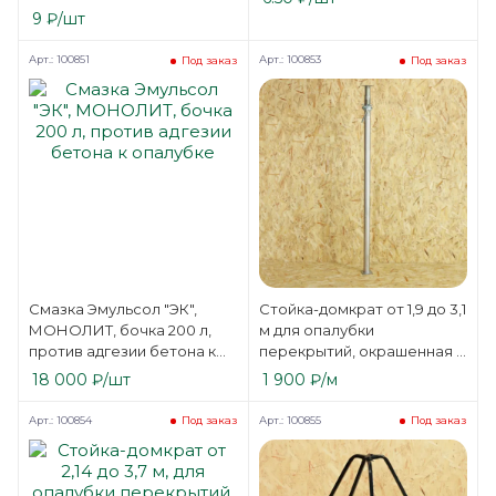
9
₽
/шт
Арт.: 100851
Арт.: 100853
Под заказ
Под заказ
Смазка Эмульсол "ЭК",
Стойка-домкрат от 1,9 до 3,1
МОНОЛИТ, бочка 200 л,
м для опалубки
против адгезии бетона к
перекрытий, окрашенная /
опалубке
оцинкованная
18 000
₽
/шт
1 900
₽
/м
Арт.: 100854
Арт.: 100855
Под заказ
Под заказ