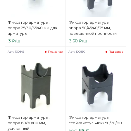
Фиксатор арматуры,
Фиксатор арматуры,
опора 25/30/35/40 мм для
опора 50/45/40/35 мм,
арматуры
повышенной прочности
3
₽
/шт
3.60
₽
/шт
Арт.: 100849
Арт.: 100850
Под заказ
Под заказ
Фиксатор арматуры,
Фиксатор арматуры
опора 60/70/80 мм,
стойка «стульчик» 50/70/80
усиленный
6.50
₽
/шт