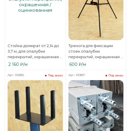
Стойка-домкрат от 2,14 до
Тренога для фиксации
3,7 м, для опалубки
стоек опалубки
перекрытий, окрашенная /
перекрытий, окрашенная /
оцинкованная
оцинкованная
2 160
₽
/м
600
₽
/м
Арт.: 100856
Арт.: 100857
Под заказ
Под заказ