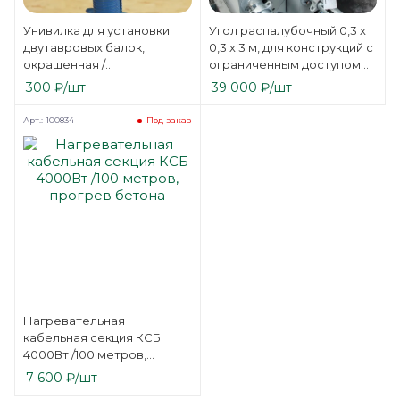
Унивилка для установки
Угол распалубочный 0,3 х
двутавровых балок,
0,3 х 3 м, для конструкций с
окрашенная /
ограниченным доступом
оцинкованная
(лифтовые шахты)
300
₽
/шт
39 000
₽
/шт
Арт.: 100834
Под заказ
Нагревательная
кабельная секция КСБ
4000Вт /100 метров,
прогрев бетона
7 600
₽
/шт