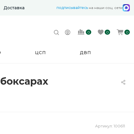
Доставка
подписывайтесь
на наши соц. сети
0
0
0
Ф
ЦСП
ДВП
ебоксарах
Артикул:
100611