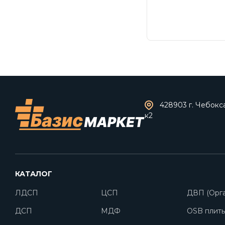
428903 г. Чебокс
к2
КАТАЛОГ
ЛДСП
ЦСП
ДВП (Орга
ДСП
МДФ
OSB плит