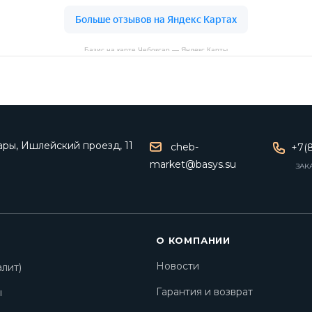
Базис на карте Чебоксар — Яндекс Карты
ары, Ишлейский проезд, 11
cheb-
+7(8
market@basys.su
ЗАК
О КОМПАНИИ
Новости
лит)
Гарантия и возврат
ы