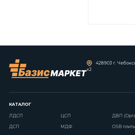
428903 г. Чебокс
к2
КАТАЛОГ
ЛДСП
ЦСП
ДВП (Орга
ДСП
МДФ
OSB плит