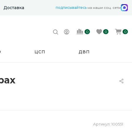
Доставка
подписывайтесь
на наши соц. сети
0
0
0
Ф
ЦСП
ДВП
рах
Артикул:
100551