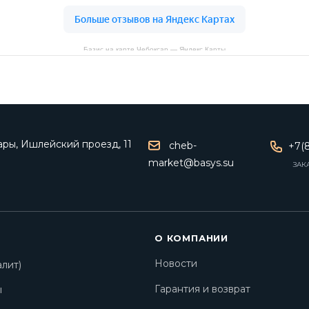
Базис на карте Чебоксар — Яндекс Карты
ары, Ишлейский проезд, 11
cheb-
+7(8
market@basys.su
ЗАК
О КОМПАНИИ
Новости
лит)
Гарантия и возврат
ы