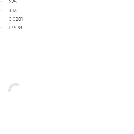
625
3.13
0.0281
17.578