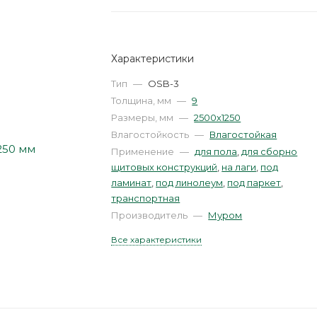
Характеристики
Тип
—
OSB-3
Толщина, мм
—
9
Размеры, мм
—
2500х1250
Влагостойкость
—
Влагостойкая
Применение
—
для пола
,
для сборно
щитовых конструкций
,
на лаги
,
под
ламинат
,
под линолеум
,
под паркет
,
транспортная
Производитель
—
Муром
Все характеристики