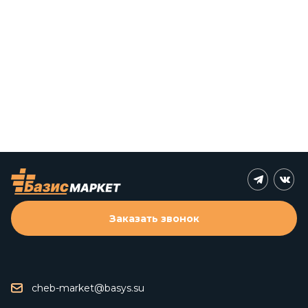
Заказать звонок
cheb-market@basys.su