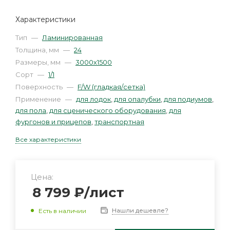
Характеристики
Тип
—
Ламинированная
Толщина, мм
—
24
Размеры, мм
—
3000х1500
Сорт
—
1/1
Поверхность
—
F/W (гладкая/сетка)
Применение
—
для лодок
,
для опалубки
,
для подиумов
,
для пола
,
для сценического оборудования
,
для
фургонов и прицепов
,
транспортная
Все характеристики
Цена:
8 799
₽
/лист
Нашли дешевле?
Есть в наличии