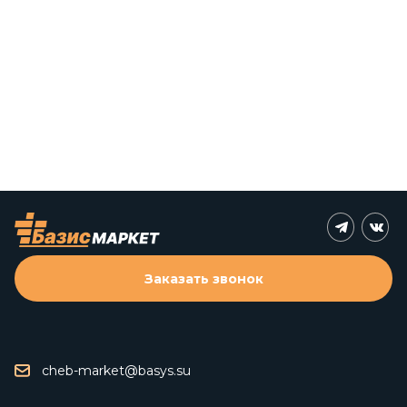
Заказать звонок
cheb-market@basys.su