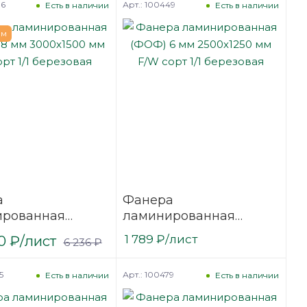
86
Арт.: 100449
Есть в наличии
Есть в наличии
ем
а
Фанера
ированная
ламинированная
18 мм 3000х1500
(ФОФ) 6 мм 2500х1250
0
₽
/лист
1 789
₽
/лист
6 236
₽
сорт 1/1
мм F/W сорт 1/1
вая
березовая
5
Арт.: 100479
Есть в наличии
Есть в наличии