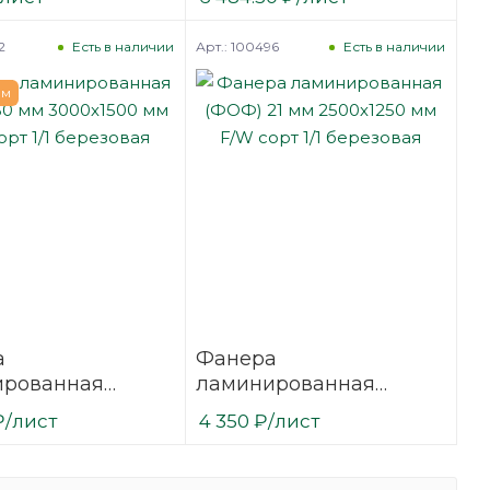
сорт 1/1
мм F/W сорт 1/1
вая
березовая
2
Арт.: 100496
Есть в наличии
Есть в наличии
ем
а
Фанера
ированная
ламинированная
30 мм 3000х1500
(ФОФ) 21 мм 2500х1250
₽
/лист
4 350
₽
/лист
сорт 1/1
мм F/W сорт 1/1
вая
березовая