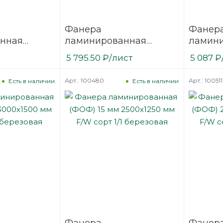
Фанера
Фанер
нная
ламинированная
ламин
 2440х1220
(ФОФ) 15 мм 3000х1500
(ФОФ) 
5 795.50
₽
/лист
5 087
₽
/1
мм F/W сорт 1/1
мм F/W 
березовая
березо
Арт.: 100480
Арт.: 100511
Есть в наличии
Есть в наличии
Фанера
Фанер