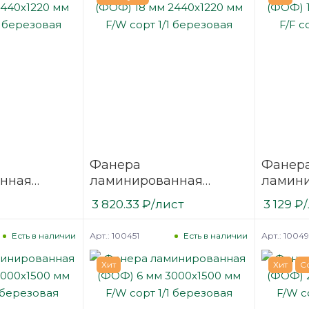
Фанера
Фанер
нная
ламинированная
ламин
2440х1220
(ФОФ) 18 мм 2440х1220
(ФОФ) 
3 820.33
₽
/лист
3 129
₽
1/1
мм F/W сорт 1/1
мм F/F 
березовая
березо
Арт.: 100451
Арт.: 10049
Есть в наличии
Есть в наличии
Хит
Хит
С