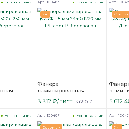
Арт.: 100483
Арт.: 1004
Есть в наличии
Есть в наличии
Хит
Совету
Фанера
Фанер
нная
ламинированная
ламин
2500х1250
(ФОФ) 18 мм 2440х1220
(ФОФ) 
3 312
₽
/лист
5 612.4
3 680
₽
/1
мм F/F сорт 1/1
мм F/F 
березовая
березо
Арт.: 100487
Арт.: 10047
Есть в наличии
Есть в наличии
Советуем
Хит