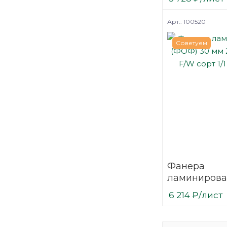
мм F/W сорт 
березовая
Арт.: 100520
Советуем
Фанера
ламинирова
(ФОФ) 30 мм
6 214
₽
/лист
мм F/W сорт 
березовая