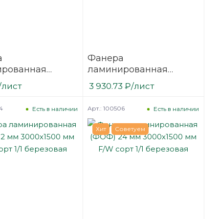
а
Фанера
ированная
ламинированная
9 мм 3000х1500
(ФОФ) 12 мм 2500х1250
/лист
3 930.73
₽
/лист
сорт 1/1
мм F/F сорт 1/1
вая
березовая
4
Арт.: 100506
Есть в наличии
Есть в наличии
Хит
Советуем