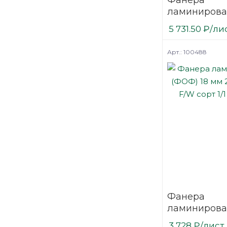
ламинирова
(ФОФ) 15 мм
5 731.50
₽
/ли
мм F/F сорт 1
березовая
Арт.: 100488
Фанера
ламинирова
(ФОФ) 18 мм
3 728
₽
/лист