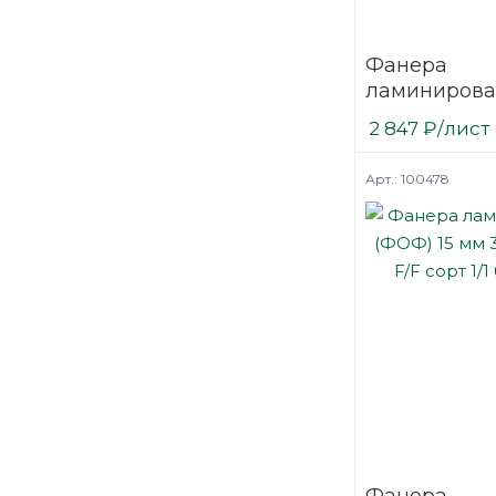
Фанера
ламинирова
(ФОФ) 12 мм
2 847
₽
/лист
мм F/F сорт 1
березовая
Арт.: 100478
Фанера