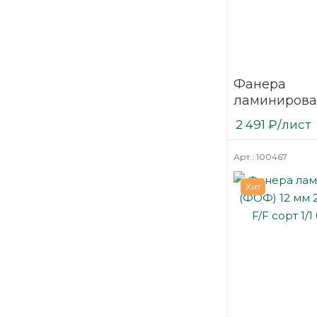
под паркет
сборно щитовые
конструкции
транспорт
Фанера
транспортная
ламинирова
(ФОФ) 9 мм 
2 491
₽
/лист
мм F/W сорт 
березовая
Арт.: 100467
Хит