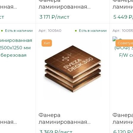
нная
ламинированная
ламин
 3000х1500
(ФОФ) 15 мм 2500х1250
(ФОФ) 
ст
3 171
₽
/лист
5 449
₽
/1
мм F/W сорт 1/1
мм F/W 
березовая
березо
Арт.: 100540
Арт.: 10051
Есть в наличии
Есть в наличии
Хит
Совету
Фанера
Фанер
нная
ламинированная
ламин
 2500х1250
(ФОФ) 18 мм 2440х1220
(ФОФ) 
3 369
₽
/лист
6 120
₽