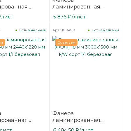
ированная
ламинированная
27 мм 2440х1220
(ФОФ) 30 мм 2440х1220
/лист
5 876
₽
/лист
сорт 1/1
мм F/F сорт 1/1
вая
березовая
9
Арт.: 100490
Есть в наличии
Есть в наличии
ем
Советуем
а
Фанера
ированная
ламинированная
30 мм 2440х1220
(ФОФ) 18 мм 3000х1500
/лист
6 484.50
₽
/лист