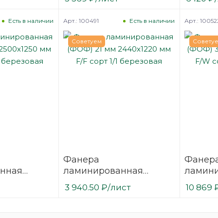
1/1
мм F/F сорт 1/1
мм F/W 
березовая SVEZA-DECK
березо
Арт.: 100491
Арт.: 10052
Есть в наличии
Есть в наличии
Советуем
Совету
Фанера
Фанер
нная
ламинированная
ламин
 2500х1250
(ФОФ) 21 мм 2440х1220
(ФОФ) 
3 940.50
₽
/лист
10 869
1/1
мм F/F сорт 1/1
мм F/W 
березовая
березо