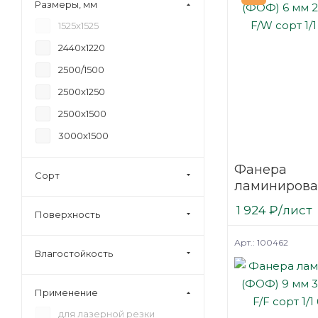
Размеры, мм
18
1525х1525
20
2440х1220
21
2500/1500
24
2500х1250
27
2500х1500
30
3000х1500
35
40
Фанера
Сорт
ламинирова
45
(ФОФ) 6 мм 
1 924
₽
/лист
6,5
Поверхность
мм F/W сорт 
березовая
Арт.: 100462
Влагостойкость
Применение
для лазерной резки