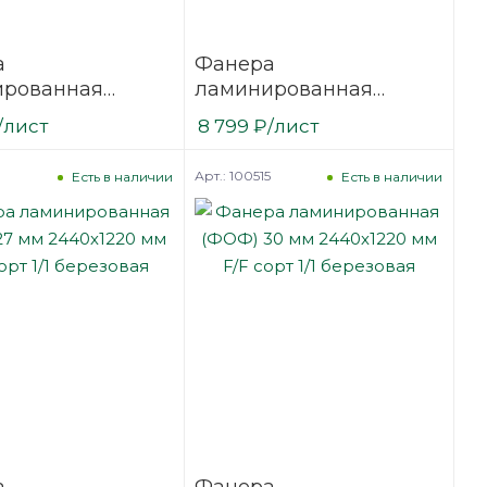
а
Фанера
ированная
ламинированная
12 мм 3000х1500
(ФОФ) 24 мм 3000х1500
/лист
8 799
₽
/лист
сорт 1/1
мм F/W сорт 1/1
вая
березовая
Арт.: 100515
Есть в наличии
Есть в наличии
а
Фанера