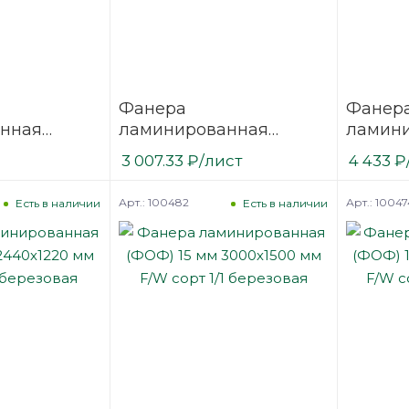
Фанера
Фанер
нная
ламинированная
ламин
2440х1220
(ФОФ) 12 мм 2440х1220
(ФОФ) 
3 007.33
₽
/лист
4 433
₽
1/1
мм F/W сорт 1/1
мм F/W 
березовая
березо
Арт.: 100482
Арт.: 10047
Есть в наличии
Есть в наличии