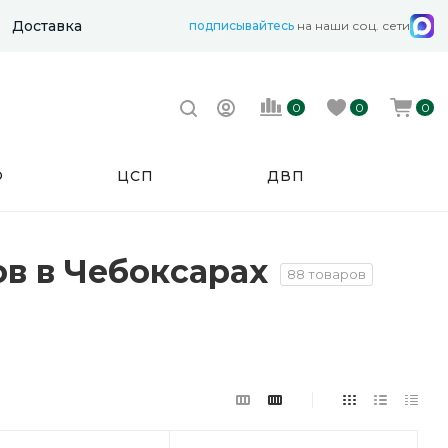
Доставка
подписывайтесь
на наши соц. сети
0
0
0
Ф
ЦСП
ДВП
в в Чебоксарах
88 товаров