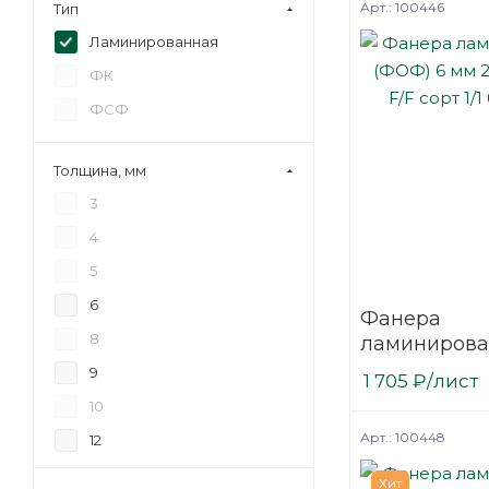
Арт.: 100446
Тип
Ламинированная
ФК
ФСФ
Толщина, мм
3
4
5
6
Фанера
8
ламинирова
(ФОФ) 6 мм 
9
1 705
₽
/лист
мм F/F сорт 1
10
березовая
Арт.: 100448
12
15
Хит