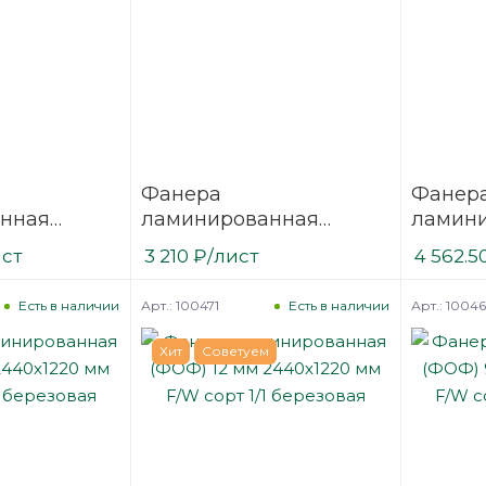
Фанера
Фанер
нная
ламинированная
ламин
3000х1500
(ФОФ) 6 мм 3000х1500
(ФОФ) 
ист
3 210
₽
/лист
4 562.5
/1
мм F/W сорт 1/1
мм F/W 
березовая
березо
Арт.: 100471
Арт.: 1004
Есть в наличии
Есть в наличии
Хит
Советуем