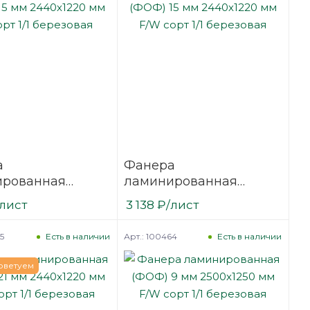
а
Фанера
ированная
ламинированная
15 мм 2440х1220
(ФОФ) 15 мм 2440х1220
/лист
3 138
₽
/лист
сорт 1/1
мм F/W сорт 1/1
вая
березовая
5
Арт.: 100464
Есть в наличии
Есть в наличии
оветуем