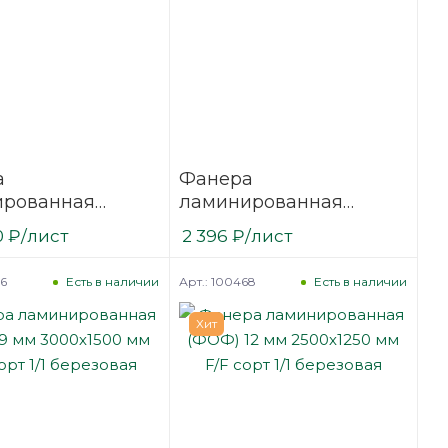
а
Фанера
ированная
ламинированная
21 мм 2440х1220
(ФОФ) 9 мм 2500х1250
0
₽
/лист
2 396
₽
/лист
сорт 1/1
мм F/W сорт 1/1
вая
березовая
66
Арт.: 100468
Есть в наличии
Есть в наличии
Хит