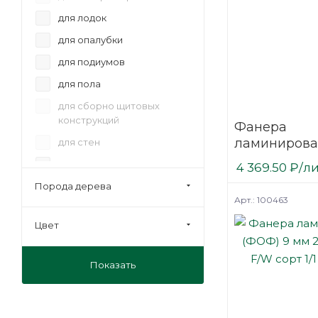
для лодок
для опалубки
для подиумов
для пола
для сборно щитовых
конструкций
Фанера
ламинирова
для стен
(ФОФ) 9 мм 
для сценического
4 369.50
₽
/л
мм F/F сорт 1
оборудования
Порода дерева
березовая
Арт.: 100463
для фургонов и прицепов
мебельная
Цвет
на лаги
Показать
отделка
под ламинат
под линолеум