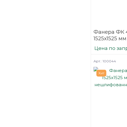
под паркет
сборно щитовые
конструкции
транспорт
Фанера ФК 
транспортная
1525х1525 мм
нешлифова
Цена по зап
березовая
Арт.: 100044
Хит