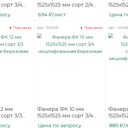
 сорт 3/4
1525х1525 мм сорт 2/4
1525х15
ая
шлифованная
шлифо
росу
694
₽
/лист
Цена п
березовая
березо
Арт.: 100061
Арт.: 1000
Под заказ
Под заказ
12 мм
Фанера ФК 10 мм
Фанера
 сорт 3/3
1525х1525 мм сорт 3/4
1525х15
ая
нешлифованная
строит
росу
Цена по запросу
880
₽
/