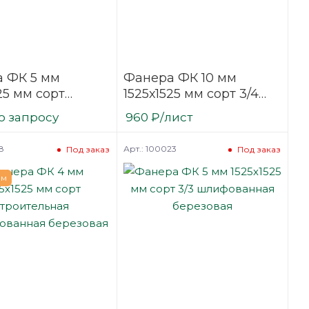
 ФК 5 мм
Фанера ФК 10 мм
25 мм сорт
1525х1525 мм сорт 3/4
ельная
шлифованная
о запросу
960
₽
/лист
фованная
березовая
вая
8
Арт.: 100023
Под заказ
Под заказ
ем