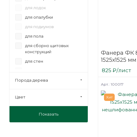
для лодок
для опалубки
для подиумов
для пола
для сборно щитовых
конструкций
Фанера ФК 
1525х1525 мм
для стен
шлифованн
825
₽
/лист
для сценического
березовая
оборудования
Порода дерева
Арт.: 100017
для фургонов и прицепов
мебельная
Цвет
Хит
на лаги
Показать
отделка
под ламинат
под линолеум