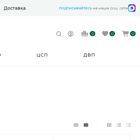
Доставка
подписывайтесь
на наши соц. сети
0
0
0
Ф
ЦСП
ДВП