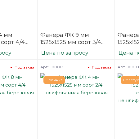
4 мм
Фанера ФК 9 мм
Фанера
 сорт 4/4
1525х1525 мм сорт 3/4
1525х15
нная
нешлифованная
строит
росу
Цена по запросу
Цена п
березовая
нешли
березо
Арт.: 100013
Арт.: 10001
Под заказ
Под заказ
Новинка
Совету