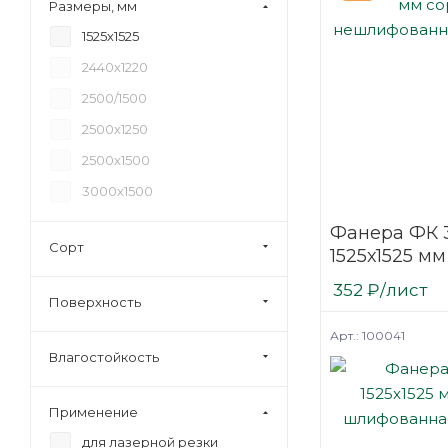
Размеры, мм
18
1525х1525
20
2440х1220
21
2500/1500
24
2500х1250
27
2500х1500
30
3000х1500
35
Фанера ФК 
40
Сорт
1525х1525 мм
45
нешлифова
352
₽
/лист
6,5
березовая
Поверхность
Арт.: 100041
Влагостойкость
Применение
для лазерной резки