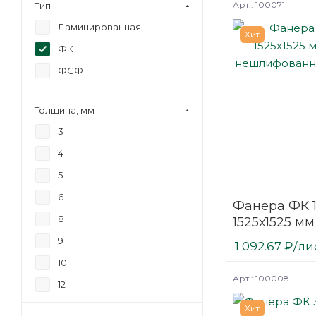
Арт.: 100071
Тип
Ламинированная
Хит
ФК
ФСФ
Толщина, мм
3
4
5
6
Фанера ФК 
8
1525х1525 мм
нешлифова
9
1 092.67
₽
/ли
березовая
10
Арт.: 100008
12
15
Хит