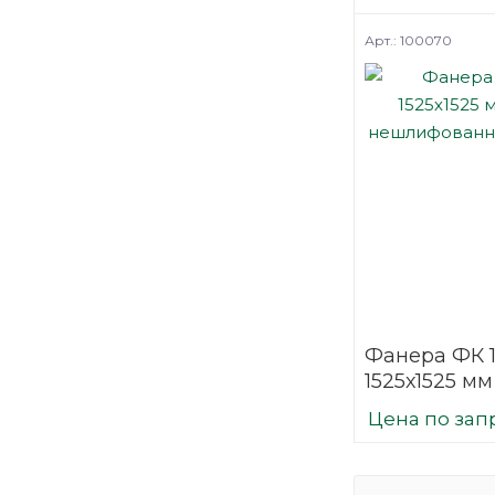
березовая
Арт.: 100070
Фанера ФК 
1525х1525 мм
нешлифова
Цена по зап
березовая