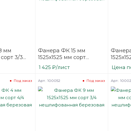
8 мм
Фанера ФК 15 мм
Фанера
 сорт 3/3
1525х1525 мм сорт
1525х15
ая
строительная
нешли
1 425
₽
/лист
Цена п
нешлифованная
березо
березовая
Арт.: 100052
Арт.: 1000
Под заказ
Под заказ