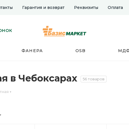
такты
Гарантия и возврат
Реквизиты
Оплата
ОНОК
ФАНЕРА
OSB
МД
я в Чебоксарах
56 товаров
тная