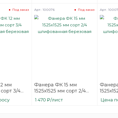
березовая
нешли
березо
Арт.: 100076
Арт.: 1000
Под заказ
Под заказ
12 мм
Фанера ФК 15 мм
Фанера
 сорт 3/4
1525х1525 мм сорт 2/4
1525х15
нная
шлифованная
шлифо
росу
1 470
₽
/лист
Цена п
березовая
березо