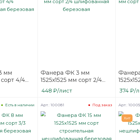
3 мм
Фанера ФК 3 мм
Фанера
 сорт 4/4
1525х1525 мм сорт 2/4
1525х15
нная
шлифованная
нешли
448
₽
/лист
374
₽
/л
березовая
березо
Арт.: 100081
Арт.: 1000
Есть в наличии
Под заказ
Хит