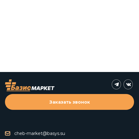
Заказать звонок
cheb-market@basys.su