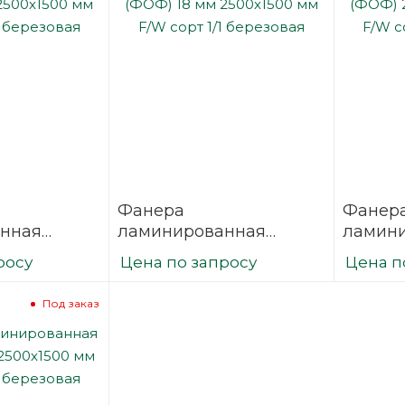
Фанера
Фанер
нная
ламинированная
ламин
 2500х1500
(ФОФ) 18 мм 2500х1500
(ФОФ) 
росу
Цена по запросу
Цена п
1/1
мм F/W сорт 1/1
мм F/W 
березовая
березо
Под заказ