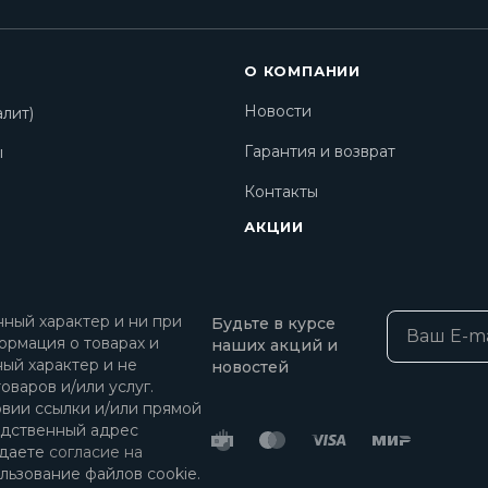
О КОМПАНИИ
Новости
лит)
Гарантия и возврат
ы
Контакты
АКЦИИ
ный характер и ни при
Будьте в курсе
ормация о товарах и
наших акций и
ный характер и не
новостей
оваров и/или услуг.
овии ссылки и/или прямой
едственный адрес
 даете
согласие на
льзование файлов cookie.