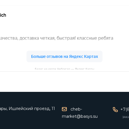
Базис на карте Чебоксар — Яндекс Карты
ары, Ишлейский проезд, 11
cheb-
+7(8
market@basys.su
ЗАК