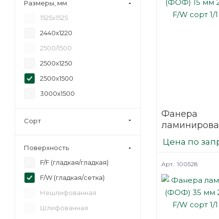
Размеры, мм
18
1525х1525
20
2440х1220
21
2500/1500
24
2500х1250
27
2500х1500
30
3000х1500
35
Фанера
40
Сорт
ламинирова
45
(ФОФ) 15 мм
Цена по зап
6,5
мм F/W сорт 
Поверхность
березовая
F/F (гладкая/гладкая)
Арт.: 100528
F/W (гладкая/сетка)
Нешлифованная
Шлифованная