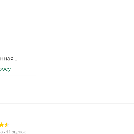
нная
 2500х1500
росу
1/1