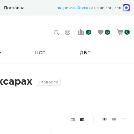
Доставка
подписывайтесь
на наши соц. сети
0
0
0
Ф
ЦСП
ДВП
ксарах
9 товаров