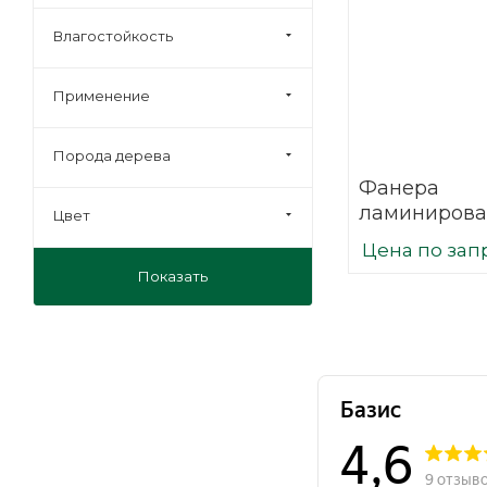
Влагостойкость
Применение
Порода дерева
Фанера
ламинирова
Цвет
(ФОФ) 35 мм
Цена по зап
мм F/W сорт 
Показать
березовая