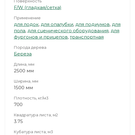
Поверхность
F/W (гладкая/сетка)
Применение
для лодок
,
для опалубки
,
для подиумов
,
для
пола
,
для сценического оборудования
,
для
фургонов и прицепов
,
транспортная
Порода дерева
Береза
Длина, мм
2500 мм
Ширина, мм
1500 мм
Плотность, кг/м3
700
Квадратура листа, м2
3.75
Кубатура листа, м3