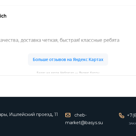
Базис на карте Чебоксар — Яндекс Карты
ары, Ишлейский проезд, 11
cheb-
+7(8
market@basys.su
ЗАК