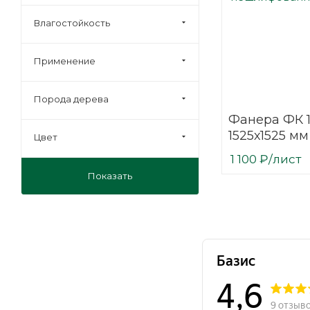
Влагостойкость
Применение
Порода дерева
Фанера ФК 
1525х1525 мм
Цвет
строительн
1 100
₽
/лист
нешлифова
Показать
березовая