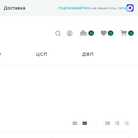
Доставка
подписывайтесь
на наши соц. сети
0
0
0
Ф
ЦСП
ДВП