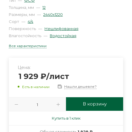
Тип
—
ФСФ
Толщина, мм
—
12
Размеры, мм
—
2440х1220
Сорт
—
4/4
Поверхность
—
Нешлифованная
Влагостойкость
—
Водостойкая
Все характеристики
Цена:
1 929
₽
/лист
Нашли дешевле?
Есть в наличии
В корзину
Купить в 1 клик
Общая стоимость
1 929 ₽