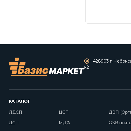
428903 г. Чебокс
к2
КАТАЛОГ
ЛДСП
ЦСП
ДВП (Орга
ДСП
МДФ
OSB плит