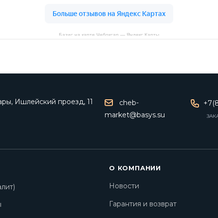
Базис на карте Чебоксар — Яндекс Карты
ары, Ишлейский проезд, 11
cheb-
+7(8
market@basys.su
ЗАК
О КОМПАНИИ
Новости
лит)
Гарантия и возврат
ы