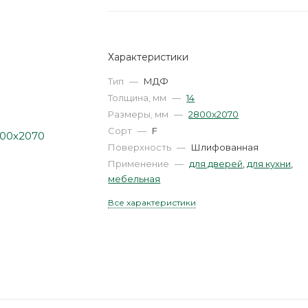
Характеристики
Тип
—
МДФ
Толщина, мм
—
14
Размеры, мм
—
2800х2070
Сорт
—
F
Поверхность
—
Шлифованная
Применение
—
для дверей
,
для кухни
,
мебельная
Все характеристики