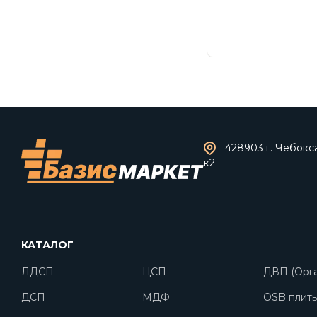
428903 г. Чебокс
к2
КАТАЛОГ
ЛДСП
ЦСП
ДВП (Орга
ДСП
МДФ
OSB плит