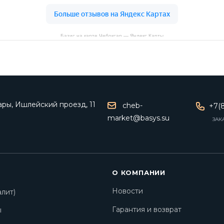
Базис на карте Чебоксар — Яндекс Карты
ары, Ишлейский проезд, 11
cheb-
+7(8
market@basys.su
ЗАК
О КОМПАНИИ
Новости
лит)
Гарантия и возврат
ы