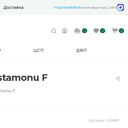
Доставка
подписывайтесь
на наши соц. сети
0
0
0
Ф
ЦСП
ДВП
stamonu F
monu F
Артикул:
100689