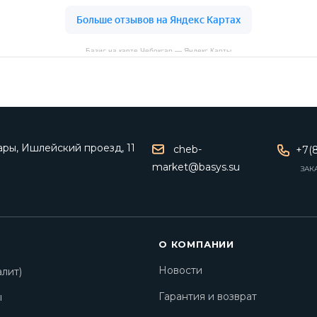
Базис на карте Чебоксар — Яндекс Карты
ары, Ишлейский проезд, 11
cheb-
+7(8
market@basys.su
ЗАК
О КОМПАНИИ
Новости
лит)
Гарантия и возврат
ы