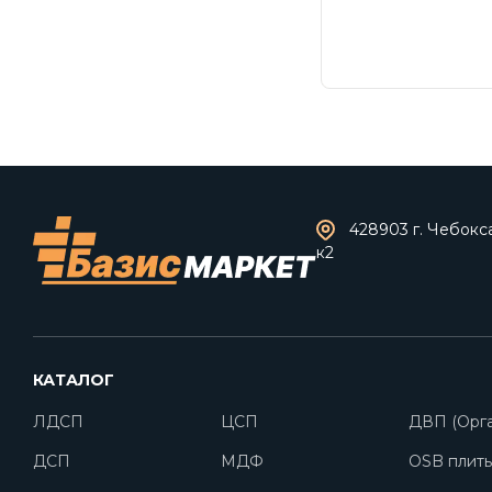
428903 г. Чебокс
к2
КАТАЛОГ
ЛДСП
ЦСП
ДВП (Орга
ДСП
МДФ
OSB плит