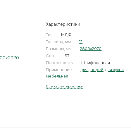
Характеристики
Тип
—
МДФ
Толщина, мм
—
12
Размеры, мм
—
2800х2070
Сорт
—
ST
Поверхность
—
Шлифованная
Применение
—
для дверей
,
для кухни
,
мебельная
Все характеристики