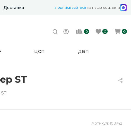
Доставка
подписывайтесь
на наши соц. сети
0
0
0
Ф
ЦСП
ДВП
ер ST
 ST
Артикул:
100742