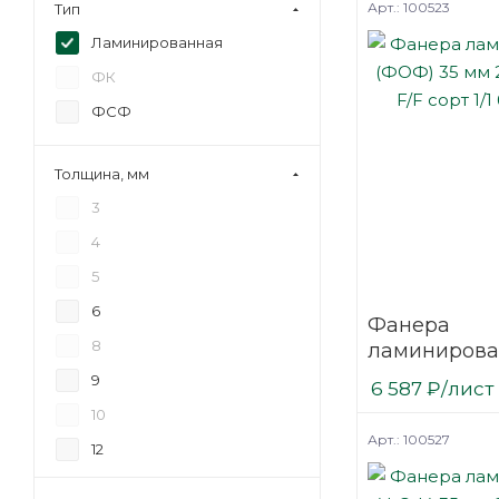
Арт.: 100523
Тип
Ламинированная
ФК
ФСФ
Толщина, мм
3
4
5
6
Фанера
8
ламинирова
(ФОФ) 35 мм
9
6 587
₽
/лист
мм F/F сорт 1
10
березовая
Арт.: 100527
12
15