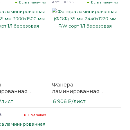
5
Арт.: 100526
Есть в наличии
Есть в наличии
а
Фанера
ированная
ламинированная
35 мм 3000х1500
(ФОФ) 35 мм 2440х1220
/лист
6 906
₽
/лист
сорт 1/1
мм F/W сорт 1/1
вая
березовая
8
Под заказ