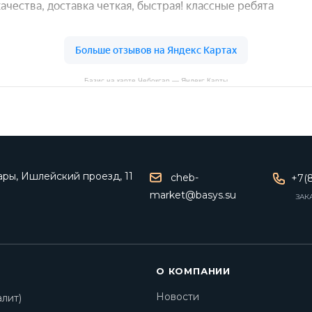
Базис на карте Чебоксар — Яндекс Карты
ары, Ишлейский проезд, 11
cheb-
+7(8
market@basys.su
ЗАК
О КОМПАНИИ
Новости
лит)