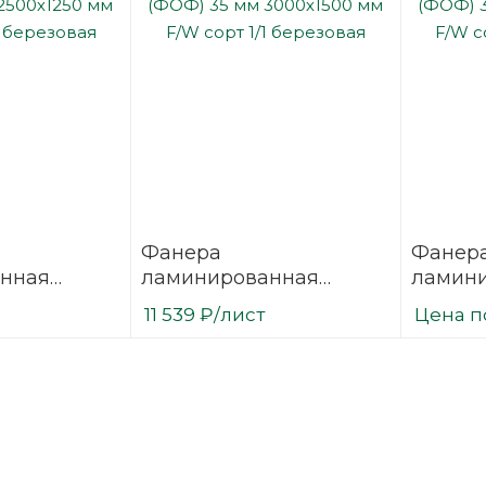
Фанера
Фанер
нная
ламинированная
ламин
 2500х1250
(ФОФ) 35 мм 3000х1500
(ФОФ) 
11 539
₽
/лист
Цена п
1/1
мм F/W сорт 1/1
мм F/W 
березовая
березо