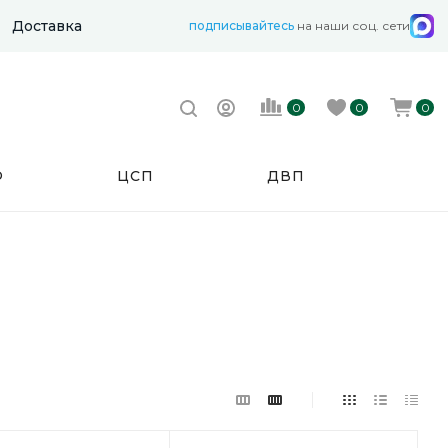
Доставка
подписывайтесь
на наши соц. сети
0
0
0
Ф
ЦСП
ДВП