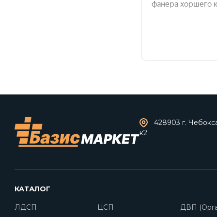
428903 г. Чебокс
к2
КАТАЛОГ
ЛДСП
ЦСП
ДВП (Орга