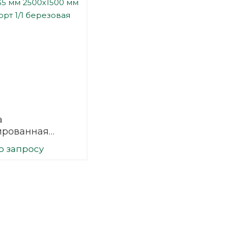
а
ированная
35 мм 2500х1500
о запросу
сорт 1/1
вая