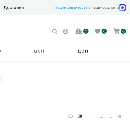
Доставка
подписывайтесь
на наши соц. сети
0
0
0
Ф
ЦСП
ДВП