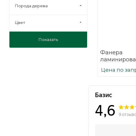
Порода дерева
Цвет
Показать
Фанера
ламинирова
(ФОФ) 21 мм
Цена по зап
мм F/W сорт 
березовая