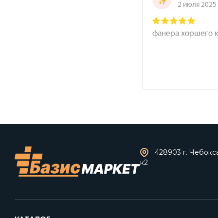
428903 г. Чебокс
к2