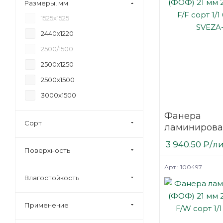
Размеры, мм
18
1525х1525
20
2440х1220
21
2500/1500
24
2500х1250
27
2500х1500
30
3000х1500
35
Фанера
40
Сорт
ламинирова
45
(ФОФ) 21 мм
3 940.50
₽
/л
6,5
мм F/F сорт 1
Поверхность
березовая 
Арт.: 100497
Влагостойкость
Применение