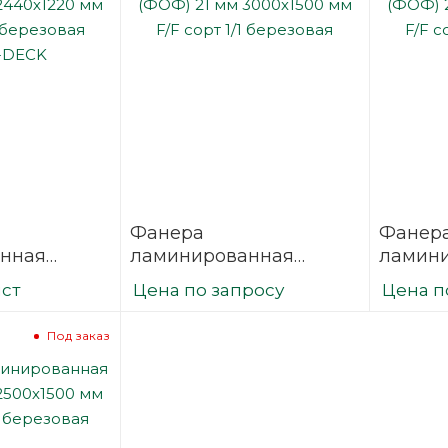
Фанера
Фанер
нная
ламинированная
ламин
 2440х1220
(ФОФ) 21 мм 3000х1500
(ФОФ) 
ист
Цена по запросу
Цена п
/1
мм F/F сорт 1/1
мм F/F 
SVEZA-DECK
березовая
березо
Под заказ