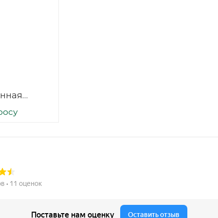
нная
 2500х1500
росу
1/1