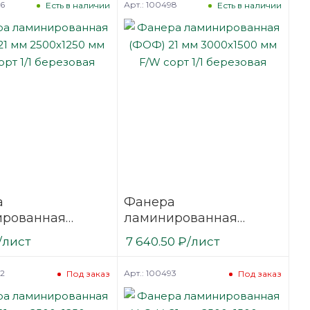
96
Арт.: 100498
Есть в наличии
Есть в наличии
а
Фанера
ированная
ламинированная
21 мм 2500х1250
(ФОФ) 21 мм 3000х1500
/лист
7 640.50
₽
/лист
сорт 1/1
мм F/W сорт 1/1
вая
березовая
92
Арт.: 100493
Под заказ
Под заказ