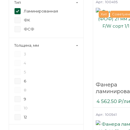
Арт.: 100495
Тип
Ламинированная
Хит
Советуем
ФК
ФСФ
Толщина, мм
3
4
5
6
Фанера
8
ламинирова
(ФОФ) 21 мм
9
4 562.50
₽
/л
мм F/W сорт 
10
березовая
Арт.: 100541
12
15