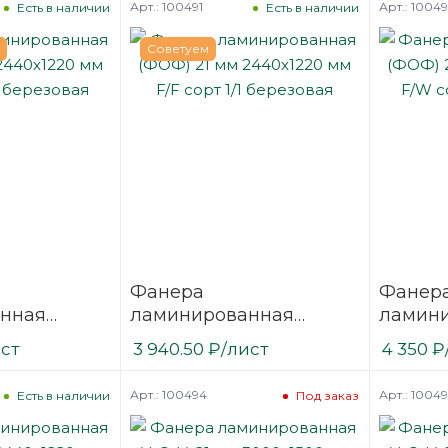
Арт.: 100491
Арт.: 1004
Есть в наличии
Есть в наличии
Советуем
Фанера
Фанер
нная
ламинированная
ламин
 2440х1220
(ФОФ) 21 мм 2440х1220
(ФОФ) 
ист
3 940.50
₽
/лист
4 350
₽
1/1
мм F/F сорт 1/1
мм F/W 
березовая
березо
Арт.: 100494
Арт.: 1004
Есть в наличии
Под заказ