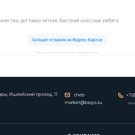
Базис на карте Чебоксар — Яндекс Карты
ары, Ишлейский проезд, 11
cheb-
+7(8
market@basys.su
ЗАК