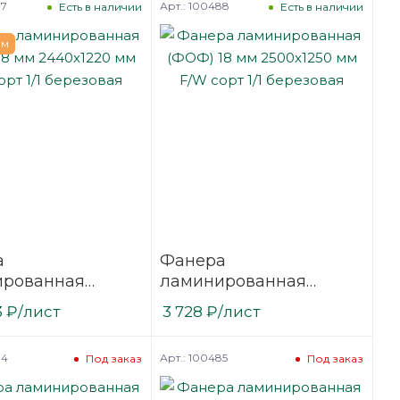
87
Арт.: 100488
Есть в наличии
Есть в наличии
ем
а
Фанера
ированная
ламинированная
18 мм 2440х1220
(ФОФ) 18 мм 2500х1250
3
₽
/лист
3 728
₽
/лист
сорт 1/1
мм F/W сорт 1/1
вая
березовая
84
Арт.: 100485
Под заказ
Под заказ