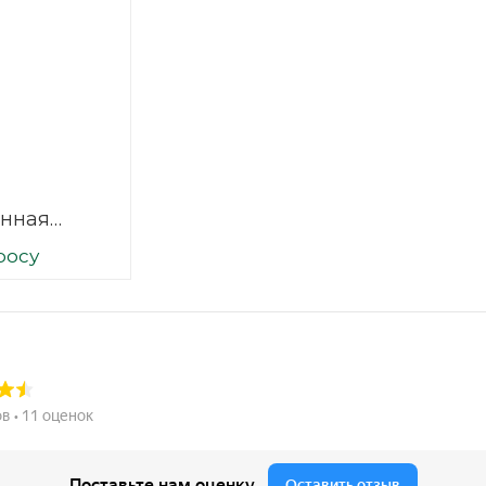
нная
 2500х1500
росу
1/1