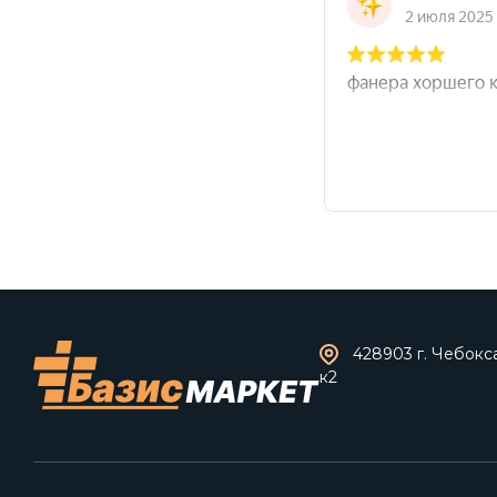
428903 г. Чебокс
к2