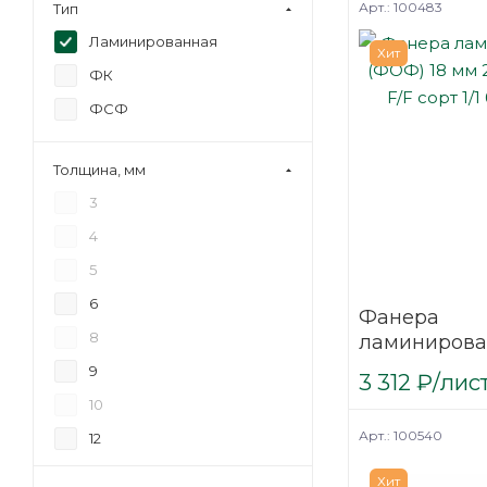
Арт.: 100483
Тип
Ламинированная
Хит
ФК
ФСФ
Толщина, мм
3
4
5
6
Фанера
8
ламинирова
(ФОФ) 18 мм
9
3 312
₽
/лис
мм F/F сорт 1
10
березовая
Арт.: 100540
12
15
Хит