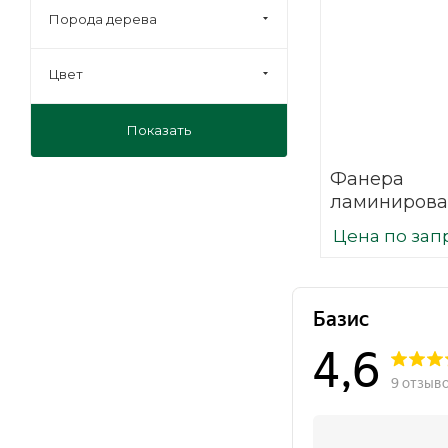
Порода дерева
Цвет
Показать
Фанера
ламинирова
(ФОФ) 18 мм
Цена по зап
мм F/W сорт 
березовая