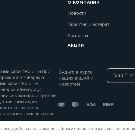
О КОМПАНИИ
Новости
Гарантия и возврат
Контакты
АКЦИИ
ный характер и ни при
Будьте в курсе
ормация о товарах и
наших акций и
ный характер и не
новостей
оваров и/или услуг.
овии ссылки и/или прямой
едственный адрес
 даете
согласие на
льзование файлов cookie.
ашего удобства пользования сайтом и повышения качества рекоменд