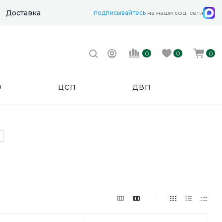
Доставка
подписывайтесь
на наши соц. сети
0
0
0
Ф
ЦСП
ДВП
в