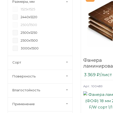
Размеры, мм
18
1525х1525
20
2440х1220
21
2500/1500
24
2500х1250
27
2500х1500
30
3000х1500
35
40
Фанера
Сорт
ламинирова
45
(ФОФ) 18 мм
3 369
₽
/лист
6,5
Поверхность
мм F/F сорт 1
березовая 
Арт.: 100489
Влагостойкость
Применение