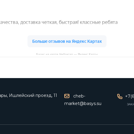
Базис на карте Чебоксар — Яндекс Карты
ары, Ишлейский проезд, 11
cheb-
+7(8
market@basys.su
ЗАК