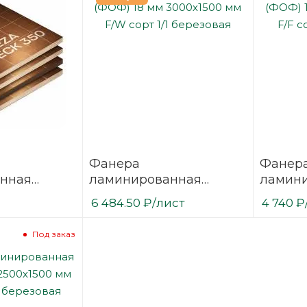
Фанера
Фанер
нная
ламинированная
ламин
 2440х1220
(ФОФ) 18 мм 3000х1500
(ФОФ) 
6 484.50
₽
/лист
4 740
₽
/1
мм F/W сорт 1/1
мм F/F 
SVEZA-DECK
березовая
березо
Под заказ