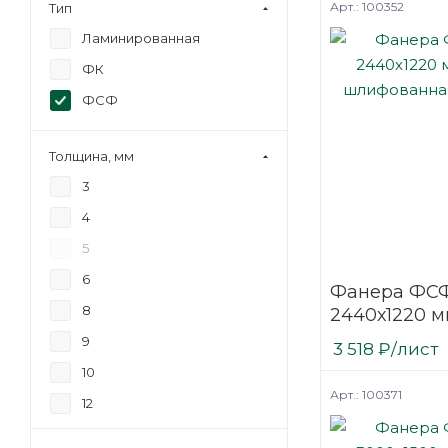
Арт.: 100352
Тип
Ламинированная
ФК
ФСФ
Толщина, мм
3
4
5
6
Фанера ФСФ
8
2440х1220 м
шлифованн
9
3 518
₽
/лист
березовая
10
Арт.: 100371
12
15