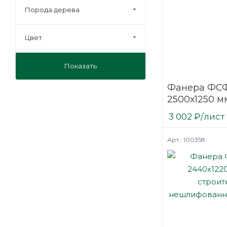
Порода дерева
Цвет
Показать
Фанера ФСФ
2500х1250 мм
шлифованн
3 002
₽
/лист
березовая
Арт.: 100358