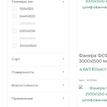
Размеры, мм
18
1525х1525
20
2440х1220
21
2500/1500
24
2500х1250
27
2500х1500
30
3000х1500
35
Фанера ФСФ
40
Сорт
3000х1500 м
45
шлифованн
4 667
₽
/лист
6,5
березовая
Поверхность
Арт.: 100364
Влагостойкость
Применение