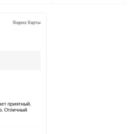
вая
березовая