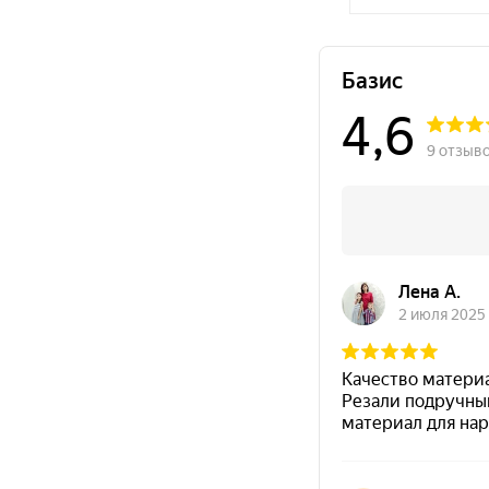
нешлифова
березовая