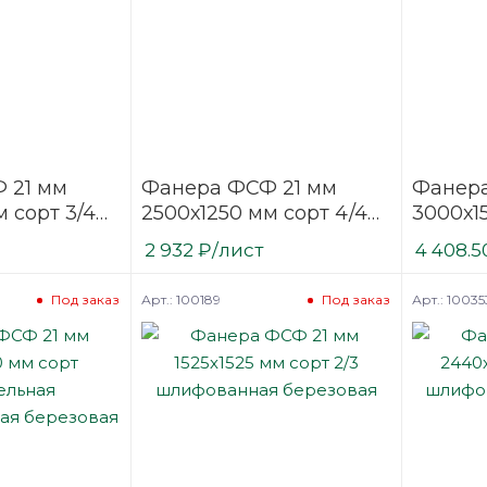
 21 мм
Фанера ФСФ 21 мм
Фанера
 сорт 3/4
2500х1250 мм сорт 4/4
3000х1
ая
нешлифованная
нешли
2 932
₽
/лист
4 408.5
березовая
березо
Арт.: 100189
Арт.: 10035
Под заказ
Под заказ