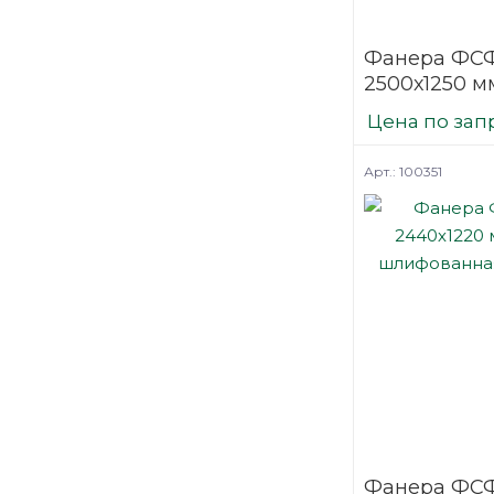
Фанера ФСФ
2500х1250 мм
шлифованн
Цена по зап
березовая
Арт.: 100351
Фанера ФСФ