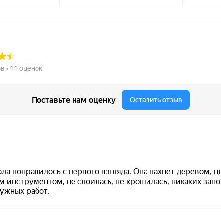
нная
березовая
березо