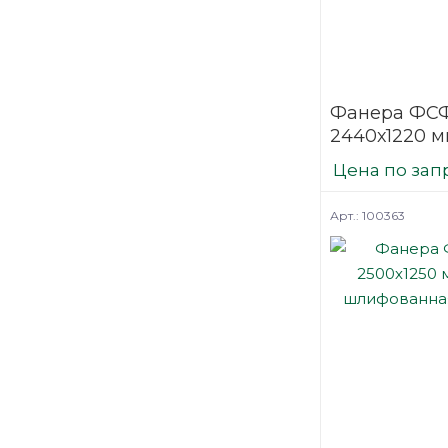
Фанера ФСФ
2440х1220 м
строительн
Цена по зап
нешлифова
березовая
Арт.: 100363