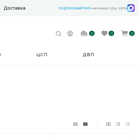
Доставка
подписывайтесь
на наши соц. сети
0
0
0
Ф
ЦСП
ДВП