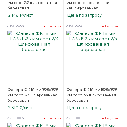
мм сорт 2/2 шлифованная
мм сорт строительная
березовая
нешлифованная
березовая
2 148
₽
/лист
Цена по запросу
Арт.: 100084
Арт.: 100085
Под заказ
Под заказ
Фанера ФК 18 мм 1525х1525
Фанера ФК 18 мм 1525х1525
мм сорт 2/3 шлифованная
мм сорт 2/4 шлифованная
березовая
березовая
2 310
₽
/лист
Цена по запросу
Арт.: 100086
Арт.: 100087
Под заказ
Под заказ