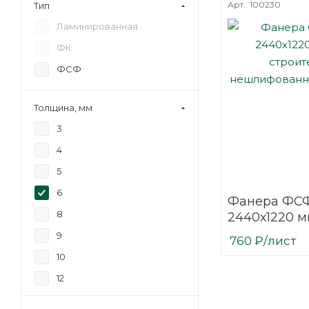
Арт.: 100230
Тип
Ламинированная
ФК
ФСФ
Толщина, мм
3
4
5
6
Фанера ФСФ
8
2440х1220 м
строительн
9
760
₽
/лист
нешлифова
10
березовая
12
15