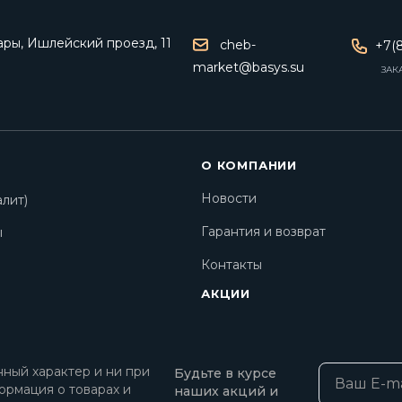
ары, Ишлейский проезд, 11
cheb-
+7(8
market@basys.su
ЗАК
О КОМПАНИИ
Новости
лит)
Гарантия и возврат
ы
Контакты
АКЦИИ
ный характер и ни при
Будьте в курсе
ормация о товарах и
наших акций и