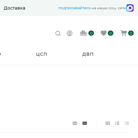
Доставка
подписывайтесь
на наши соц. сети
0
0
0
Ф
ЦСП
ДВП