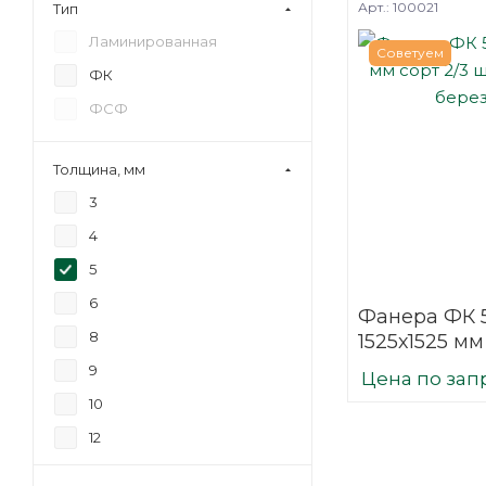
Арт.: 100021
Тип
Ламинированная
Советуем
ФК
ФСФ
Толщина, мм
3
4
5
6
Фанера ФК 
8
1525х1525 мм
шлифованн
9
Цена по зап
березовая
10
12
15