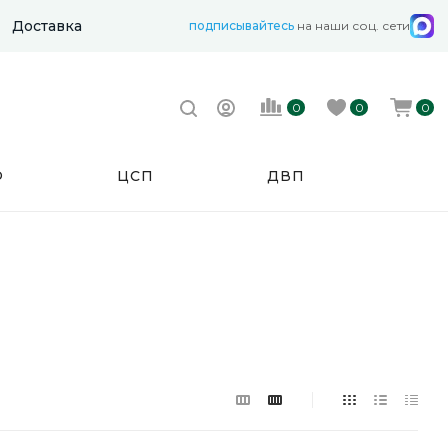
Доставка
подписывайтесь
на наши соц. сети
0
0
0
Ф
ЦСП
ДВП