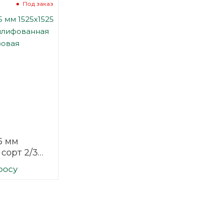
Под заказ
5 мм
 сорт 2/3
ая
росу