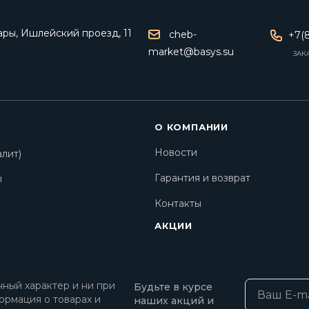
ары, Ишлейский проезд, 11
cheb-
+7(8
market@basys.su
ЗАК
О КОМПАНИИ
Новости
лит)
Гарантия и возврат
ы
Контакты
АКЦИИ
ный характер и ни при
Будьте в курсе
ормация о товарах и
наших акций и