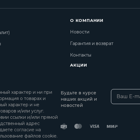
О КОМПАНИИ
Новости
лит)
Гарантия и возврат
ы
Контакты
АКЦИИ
ный характер и ни при
Будьте в курсе
ормация о товарах и
наших акций и
ный характер и не
новостей
оваров и/или услуг.
овии ссылки и/или прямой
едственный адрес
 даете
согласие на
льзование файлов cookie.