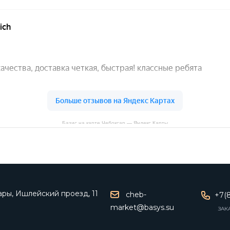
Базис на карте Чебоксар — Яндекс Карты
ары, Ишлейский проезд, 11
cheb-
+7(8
market@basys.su
ЗАК