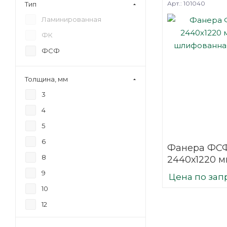
Арт.: 101040
Тип
Ламинированная
ФК
ФСФ
Толщина, мм
3
4
5
6
Фанера ФСФ
8
2440х1220 м
шлифованн
9
Цена по зап
березовая
10
12
15