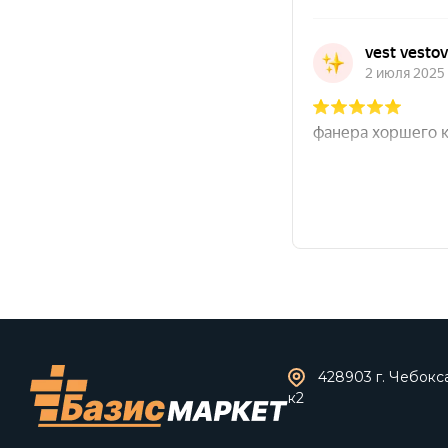
428903 г. Чебокс
к2