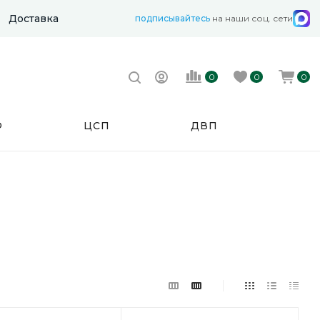
Доставка
подписывайтесь
на наши соц. сети
0
0
0
Ф
ЦСП
ДВП