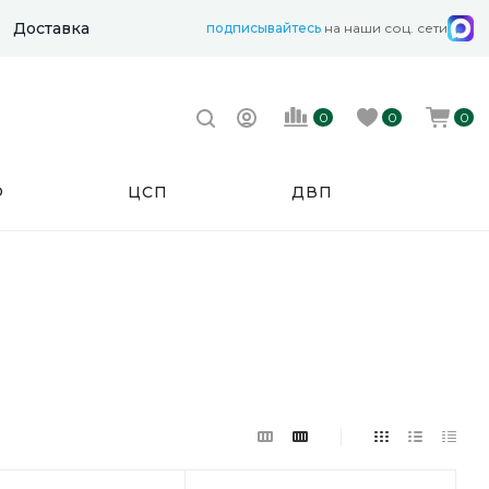
Доставка
подписывайтесь
на наши соц. сети
0
0
0
Ф
ЦСП
ДВП