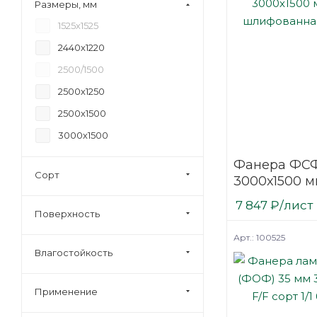
Размеры, мм
18
1525х1525
20
2440х1220
21
2500/1500
24
2500х1250
27
2500х1500
30
3000х1500
35
Фанера ФСФ
40
Сорт
3000х1500 м
45
шлифованн
7 847
₽
/лист
6,5
березовая
Поверхность
Арт.: 100525
Влагостойкость
Применение