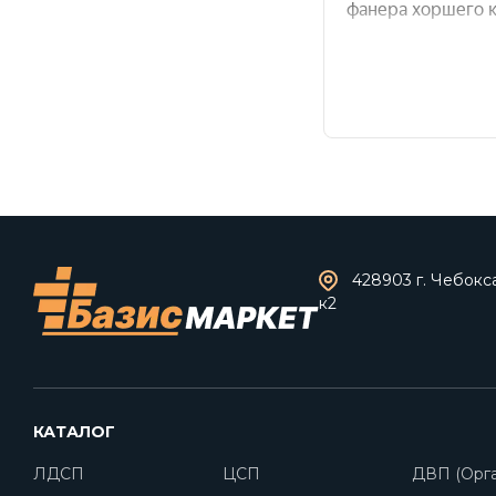
428903 г. Чебокс
к2
КАТАЛОГ
ЛДСП
ЦСП
ДВП (Орга