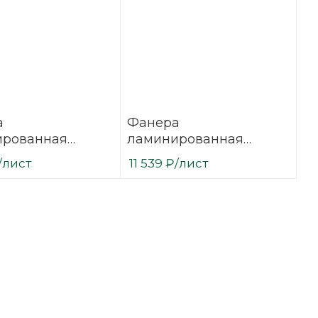
а
Фанера
ированная
ламинированная
35 мм 2500х1250
(ФОФ) 35 мм 3000х1500
/лист
11 539
₽
/лист
сорт 1/1
мм F/W сорт 1/1
вая
березовая