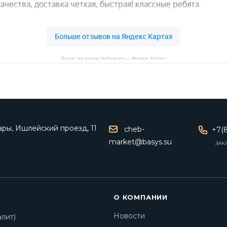
Базис на карте Чебоксар — Яндекс Карты
ары, Ишлейский проезд, 11
cheb-
+7(8
market@basys.su
ЗАК
О КОМПАНИИ
Новости
лит)