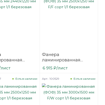
а
Фанера
ированная
ламинированная
35 мм 2440х1220
(ФОФ) 35 мм 2500х1250
/лист
6 915
₽
/лист
сорт 1/1
мм F/F сорт 1/1
вая
березовая
7
Арт.: 100529
Есть в наличии
Есть в наличии