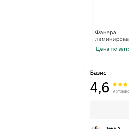
Фанера
ламинирова
(ФОФ) 35 мм
Цена по зап
мм F/W сорт 
березовая