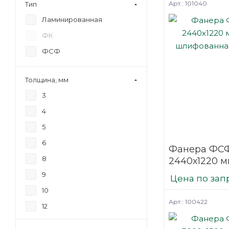
Арт.: 101040
Тип
Ламинированная
ФК
ФСФ
Толщина, мм
3
4
5
6
Фанера ФСФ
8
2440х1220 м
шлифованн
9
Цена по зап
березовая
10
Арт.: 100422
12
15