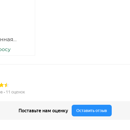
нная
 2500х1500
росу
1/1