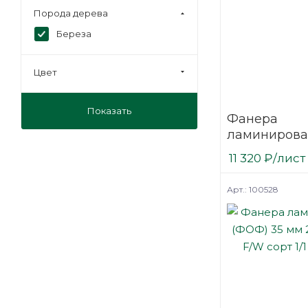
Порода дерева
Береза
Цвет
Показать
Фанера
ламинирова
(ФОФ) 35 мм
11 320
₽
/лист
мм F/F сорт 1
березовая
Арт.: 100528