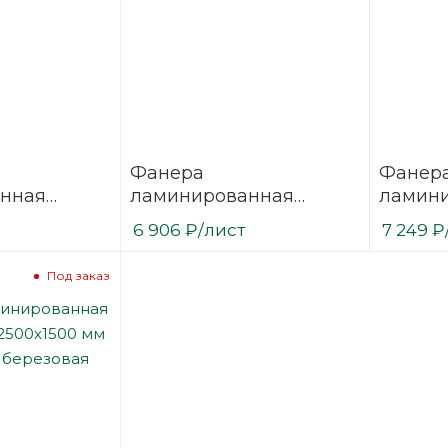
Фанера
Фанер
нная
ламинированная
ламин
 3000х1500
(ФОФ) 35 мм 2440х1220
(ФОФ) 
6 906
₽
/лист
7 249
₽
/1
мм F/W сорт 1/1
мм F/W 
березовая
березо
Под заказ