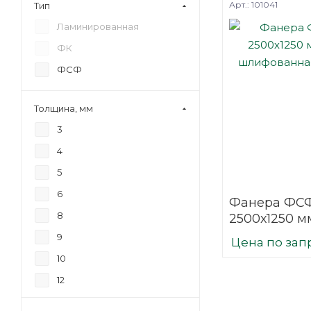
Арт.: 101041
Тип
Ламинированная
ФК
ФСФ
Толщина, мм
3
4
5
6
Фанера ФСФ
8
2500х1250 мм
шлифованн
9
Цена по зап
березовая
10
12
15