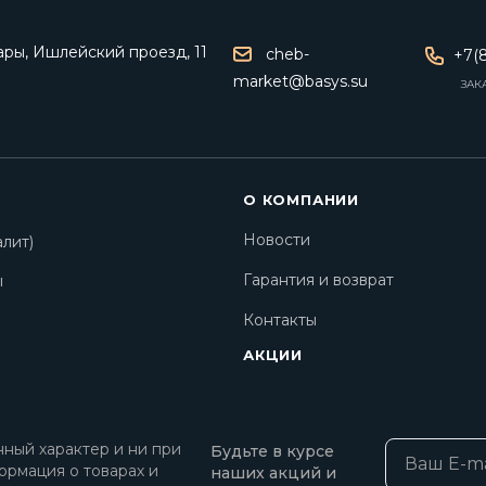
ары, Ишлейский проезд, 11
cheb-
+7(8
market@basys.su
ЗАК
О КОМПАНИИ
Новости
лит)
Гарантия и возврат
ы
Контакты
АКЦИИ
ный характер и ни при
Будьте в курсе
ормация о товарах и
наших акций и