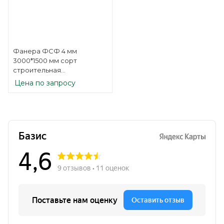
Фанера ФСФ 4 мм
3000*1500 мм сорт
строительная
нешлифованная
Цена по запросу
березовая