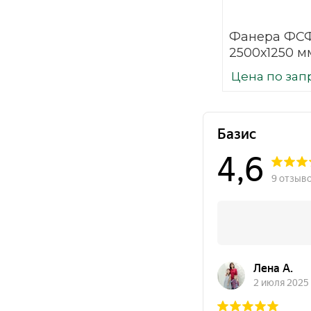
Фанера ФСФ
2500х1250 мм
шлифованн
Цена по зап
березовая