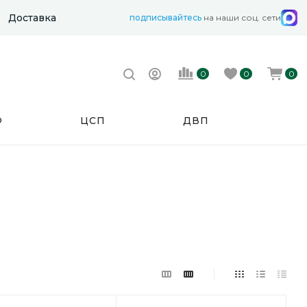
Доставка
подписывайтесь
на наши соц. сети
0
0
0
Ф
ЦСП
ДВП