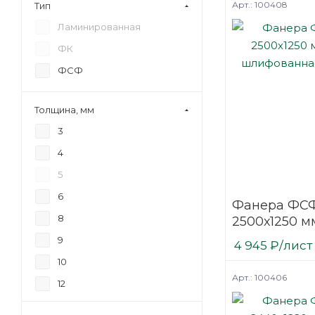
Арт.: 100408
Тип
Ламинированная
ФК
ФСФ
Толщина, мм
3
4
5
6
Фанера ФСФ
8
2500х1250 мм
шлифованн
9
4 945
₽
/лист
березовая
10
Арт.: 100406
12
15