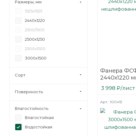
Размеры, мм
18
1525х1525
20
2440х1220
21
2500/1500
24
2500х1250
27
2500х1500
30
3000х1500
35
Фанера ФСФ
40
Сорт
2440х1220 м
45
нешлифова
3 998
₽
/лист
6,5
березовая
Поверхность
Арт.: 100415
Влагостойкость
Влагостойкая
Водостойкая