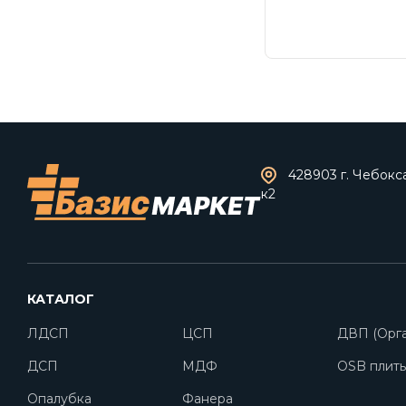
428903 г. Чебокс
к2
КАТАЛОГ
ЛДСП
ЦСП
ДВП (Орга
ДСП
МДФ
OSB плит
Опалубка
Фанера