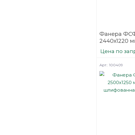
Фанера ФСФ
2440х1220 м
шлифованн
Цена по зап
березовая
Арт.: 100409