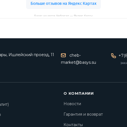
Базис на карте Чебоксар — Яндекс Карты
ары, Ишлейский проезд, 11
cheb-
+7(8
market@basys.su
ЗАК
О КОМПАНИИ
Новости
лит)
Гарантия и возврат
ы
Контакты