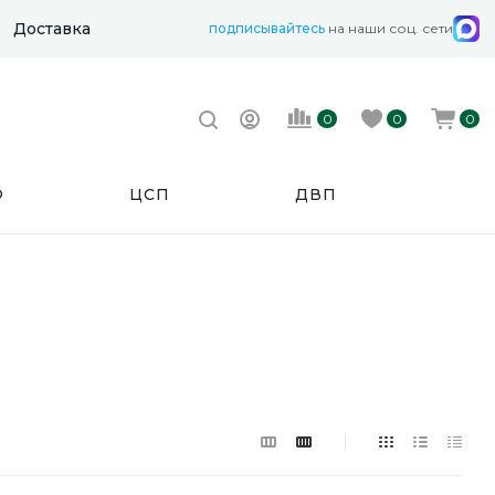
Доставка
подписывайтесь
на наши соц. сети
0
0
0
Ф
ЦСП
ДВП