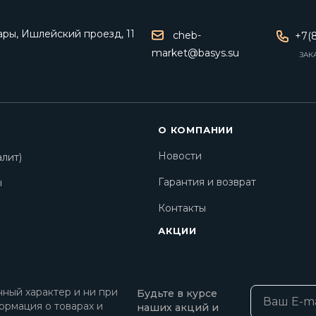
ары, Ишлейский проезд, 11
cheb-
+7(8
market@basys.su
ЗАК
О КОМПАНИИ
Новости
лит)
Гарантия и возврат
ы
Контакты
АКЦИИ
ный характер и ни при
Будьте в курсе
ормация о товарах и
наших акций и