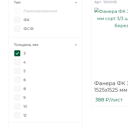
Арт.: 100005
Тип
Ламинированная
ФК
ФСФ
Толщина, мм
3
4
5
6
Фанера ФК 
8
1525х1525 мм
шлифованн
9
388
₽
/лист
березовая
10
12
15