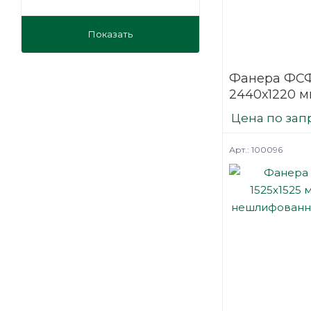
Показать
Фанера ФСФ
2440х1220 м
нешлифова
Цена по зап
березовая
Арт.: 100096