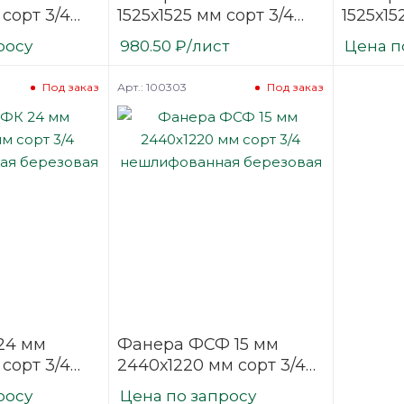
 сорт 3/4
1525х1525 мм сорт 3/4
1525х15
нная
нешлифованная
нешли
росу
980.50
₽
/лист
Цена п
березовая
березо
Арт.: 100303
Под заказ
Под заказ
24 мм
Фанера ФСФ 15 мм
 сорт 3/4
2440х1220 мм сорт 3/4
нная
нешлифованная
росу
Цена по запросу