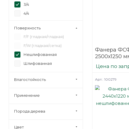
3/4
4/4
Строительная
Поверхность
F/F (гладкая/гладкая)
F/W (гладкая/сетка)
Фанера ФСФ
Нешлифованная
2500х1250 мм
нешлифова
Шлифованная
Цена по зап
березовая
Арт.: 100279
Влагостойкость
Применение
Порода дерева
Цвет