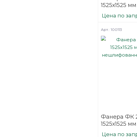
1525х1525 мм
нешлифова
Цена по зап
березовая
Арт.: 100113
Фанера ФК 
1525х1525 мм
нешлифова
Цена по зап