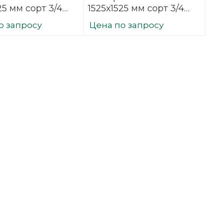
25 мм сорт 3/4
1525х1525 мм сорт 3/4
фованная
нешлифованная
о запросу
Цена по запросу
вая
березовая