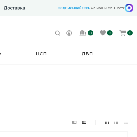
Доставка
подписывайтесь
на наши соц. сети
0
0
0
Ф
ЦСП
ДВП