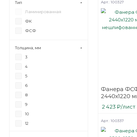
Арт.: 100327
Тип
Ламинированная
ФК
ФСФ
Толщина, мм
3
4
5
6
Фанера ФСФ
8
2440х1220 м
нешлифова
9
2 423
₽
/лист
березовая
10
Арт.: 100337
12
15