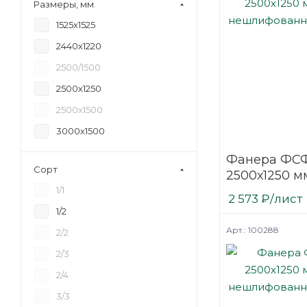
Размеры, мм
18
1525х1525
20
2440х1220
21
2500/1500
24
2500х1250
27
2500х1500
30
3000х1500
35
Фанера ФСФ
40
Сорт
2500х1250 мм
45
нешлифова
1/1
2 573
₽
/лист
6,5
березовая
1/2
Арт.: 100288
2/2
2/3
2/4
3/3