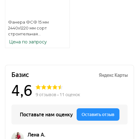
Фанера ФСФ 15 мм
2440х1220 мм сорт
строительная
нешлифованная
Цена по запросу
березовая