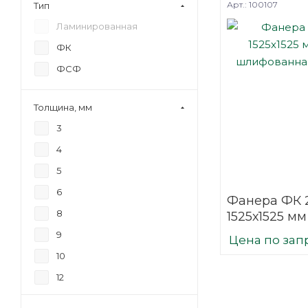
Арт.: 100107
Тип
Ламинированная
ФК
ФСФ
Толщина, мм
3
4
5
6
Фанера ФК 
8
1525х1525 мм
шлифованн
9
Цена по зап
березовая
10
12
15