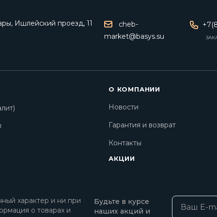
ары, Ишлейский проезд, 11
cheb-
+7(8
market@basys.su
ЗАК
О КОМПАНИИ
Новости
лит)
Гарантия и возврат
ы
Контакты
АКЦИИ
ный характер и ни при
Будьте в курсе
ормация о товарах и
наших акций и