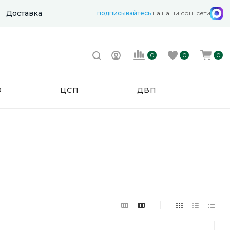
Доставка
подписывайтесь
на наши соц. сети
0
0
0
Ф
ЦСП
ДВП