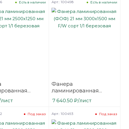
96
Арт.: 100498
Есть в наличии
Есть в наличии
а
Фанера
ированная
ламинированная
21 мм 2500х1250
(ФОФ) 21 мм 3000х1500
/лист
7 640.50
₽
/лист
сорт 1/1
мм F/W сорт 1/1
вая
березовая
92
Арт.: 100493
Под заказ
Под заказ