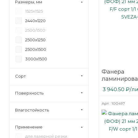
Размеры, мм
18
1525х1525
20
2440х1220
21
2500/1500
24
2500х1250
27
2500х1500
30
3000х1500
35
Фанера
40
Сорт
ламинирова
45
(ФОФ) 21 мм
3 940.50
₽
/л
6,5
мм F/F сорт 1
Поверхность
березовая 
Арт.: 100497
Влагостойкость
Применение
для лазерной резки