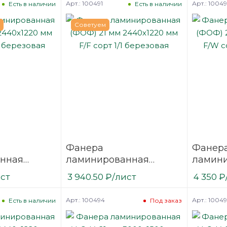
Арт.: 100491
Арт.: 1004
Есть в наличии
Есть в наличии
Советуем
Фанера
Фанер
нная
ламинированная
ламин
 2440х1220
(ФОФ) 21 мм 2440х1220
(ФОФ) 
ист
3 940.50
₽
/лист
4 350
₽
1/1
мм F/F сорт 1/1
мм F/W 
березовая
березо
Арт.: 100494
Арт.: 1004
Есть в наличии
Под заказ