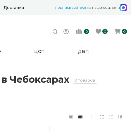
Доставка
подписывайтесь
на наши соц. сети
0
0
0
Ф
ЦСП
ДВП
 в Чебоксарах
9 товаров