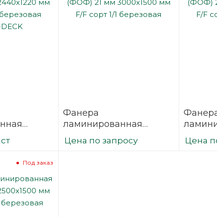
Фанера
Фанер
нная
ламинированная
ламин
 2440х1220
(ФОФ) 21 мм 3000х1500
(ФОФ) 
ист
Цена по запросу
Цена п
/1
мм F/F сорт 1/1
мм F/F 
SVEZA-DECK
березовая
березо
Под заказ