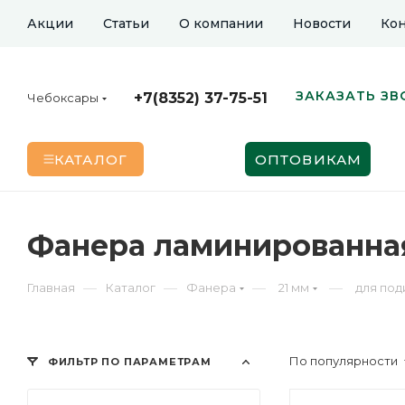
Акции
Статьи
О компании
Новости
Кон
ЗАКАЗАТЬ ЗВ
+7(8352) 37-75-51
Чебоксары
КАТАЛОГ
ОПТОВИКАМ
Фанера ламинированная 
—
—
—
—
Главная
Каталог
Фанера
21 мм
для под
По популярности
ФИЛЬТР ПО ПАРАМЕТРАМ