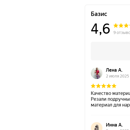
под паркет
сборно щитовые
конструкции
транспорт
транспортная