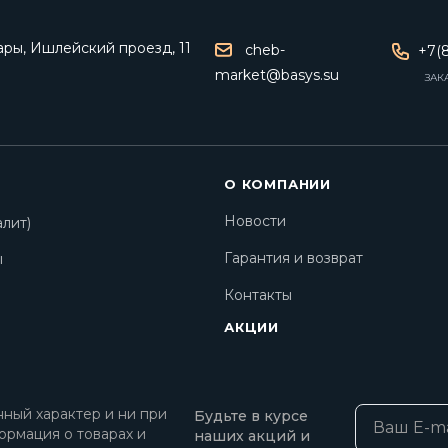
ары, Ишлейский проезд, 11
cheb-
+7(8
market@basys.su
ЗАК
О КОМПАНИИ
Новости
лит)
Гарантия и возврат
ы
Контакты
АКЦИИ
ный характер и ни при
Будьте в курсе
ормация о товарах и
наших акций и