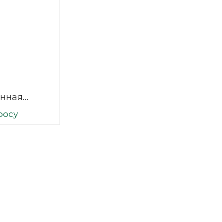
нная
 2500х1500
росу
1/1