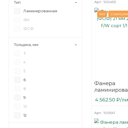
Арт.: 100495
Тип
Ламинированная
Хит
Советуем
ФК
ФСФ
Толщина, мм
3
4
5
6
Фанера
8
ламинирова
(ФОФ) 21 мм
9
4 562.50
₽
/л
мм F/W сорт 
10
березовая
Арт.: 100541
12
15