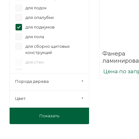
для лодок
для опалубки
для подиумов
для пола
для сборно щитовых
конструкций
Фанера
ламинирова
для стен
(ФОФ) 21 мм
Цена по зап
для сценического
мм F/W сорт 
оборудования
березовая
Порода дерева
для фургонов и прицепов
мебельная
Цвет
на лаги
Показать
отделка
под ламинат
под линолеум