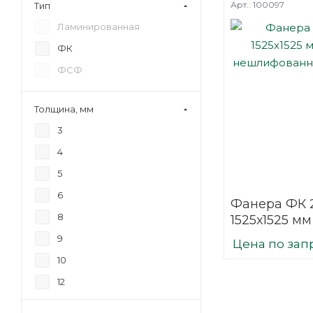
Арт.: 100097
Тип
Ламинированная
ФК
ФСФ
Толщина, мм
3
4
5
6
Фанера ФК 
8
1525х1525 мм
нешлифова
9
Цена по зап
березовая
10
12
15