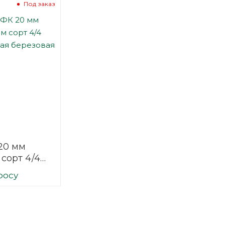
Под заказ
20 мм
 сорт 4/4
нная
росу