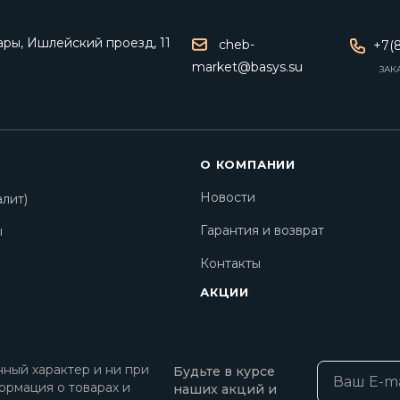
ары, Ишлейский проезд, 11
cheb-
+7(8
market@basys.su
ЗАК
О КОМПАНИИ
Новости
лит)
Гарантия и возврат
ы
Контакты
АКЦИИ
ный характер и ни при
Будьте в курсе
ормация о товарах и
наших акций и