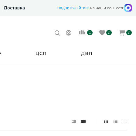
Доставка
подписывайтесь
на наши соц. сети
0
0
0
Ф
ЦСП
ДВП