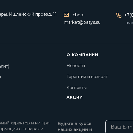
ары, Ишлейский проезд, 11
cheb-
+7(8
market@basys.su
ЗАК
О КОМПАНИИ
Новости
лит)
Гарантия и возврат
ы
Контакты
АКЦИИ
ный характер и ни при
Будьте в курсе
ормация о товарах и
наших акций и