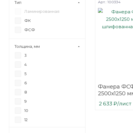
Арт.: 100334
Тип
Ламинированная
ФК
ФСФ
Толщина, мм
3
4
5
6
Фанера ФСФ
8
2500х1250 мм
шлифованн
9
2 633
₽
/лист
березовая
10
12
15