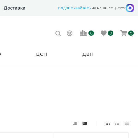
Доставка
подписывайтесь
на наши соц. сети
0
0
0
Ф
ЦСП
ДВП