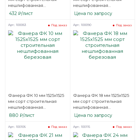
нешлифованная
нешлифованная
березовая
березовая
432
₽
/лист
Цена по запросу
Арт.: 100063
Арт.: 100090
Под заказ
Под заказ
Фанера ФК 10 мм 1525х1525
Фанера ФК 18 мм 1525х1525
мм сорт строительная
мм сорт строительная
нешлифованная
нешлифованная
березовая
березовая
880
₽
/лист
Цена по запросу
Арт.: 100106
Арт.: 100115
Под заказ
Под заказ