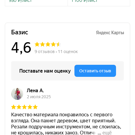
950
₽
/лист
1 100
₽
/лист