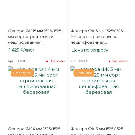
Фанера ФК 15 мм 1525х1525
Фанера ФК 5 мм 1525х1525
мм сорт строительная
мм сорт строительная
нешлифованная
нешлифованная
березовая
березовая
1 425
₽
/лист
Цена по запросу
Арт.: 100018
Арт.: 100009
Под заказ
Под заказ
Советуем
Новинка
Фанера ФК 4 мм 1525х1525
Фанера ФК 3 мм 1525х1525
мм сорт строительная
мм сорт строительная