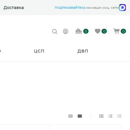
Доставка
подписывайтесь
на наши соц. сети
0
0
0
Ф
ЦСП
ДВП