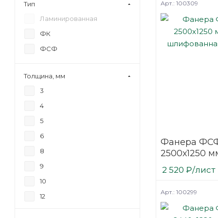
Арт.: 100309
Тип
Ламинированная
ФК
ФСФ
Толщина, мм
3
4
5
6
Фанера ФСФ
8
2500х1250 мм
шлифованн
9
2 520
₽
/лист
березовая
10
Арт.: 100299
12
15