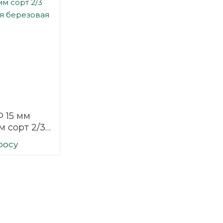
 15 мм
м сорт 2/3
ая
росу