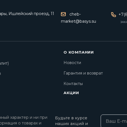
ары, Ишлейский проезд, 11
cheb-
+7(8
market@basys.su
ЗАК
О КОМПАНИИ
Новости
лит)
Гарантия и возврат
ы
Контакты
АКЦИИ
ный характер и ни при
Будьте в курсе
ормация о товарах и
наших акций и