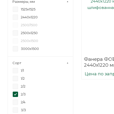
Размеры, мм
18
1525х1525
20
2440х1220
21
2500/1500
24
2500х1250
27
2500х1500
30
3000х1500
35
Фанера ФСФ
40
Сорт
2440х1220 м
45
шлифованн
1/1
Цена по зап
6,5
березовая
1/2
2/2
2/3
2/4
3/3