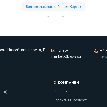
Базис на карте Чебоксар — Яндекс Карты
ары, Ишлейский проезд, 11
cheb-
+7(8
market@basys.su
ЗАК
О КОМПАНИИ
Новости
лит)
Гарантия и возврат
ы