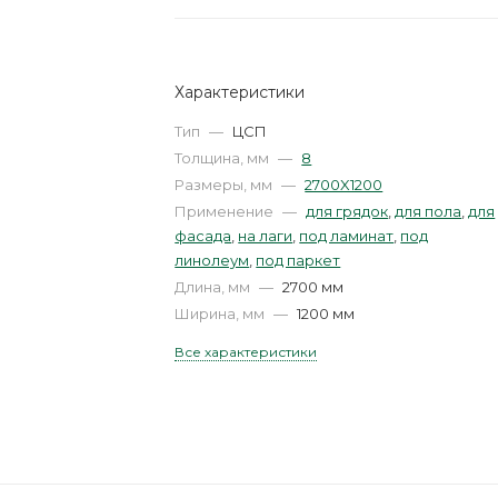
Характеристики
Тип
—
ЦСП
Толщина, мм
—
8
Размеры, мм
—
2700X1200
Применение
—
для грядок
,
для пола
,
для
фасада
,
на лаги
,
под ламинат
,
под
линолеум
,
под паркет
Длина, мм
—
2700 мм
Ширина, мм
—
1200 мм
Все характеристики