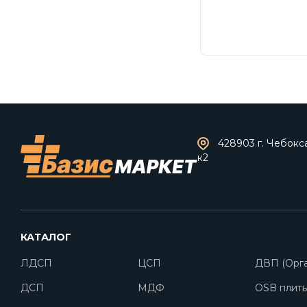
428903 г. Чебокс
к2
КАТАЛОГ
ЛДСП
ЦСП
ДВП (Орга
ДСП
МДФ
OSB плит