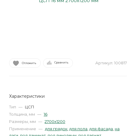
Артикул:
100817
Сравнить
Отложить
Характеристики
Тип
—
ЦСП
Толщина, мм
—
16
Размеры, мм
—
2700х1200
Применение
—
для грядок
,
для пола
,
для фасада
,
на
лаги
,
под ламинат
,
под линолеум
,
под паркет