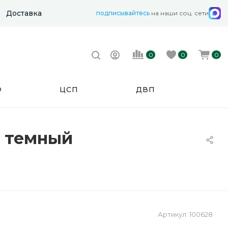
Доставка
подписывайтесь
на наши соц. сети
0
0
0
Ф
ЦСП
ДВП
о темный
Артикул:
100628