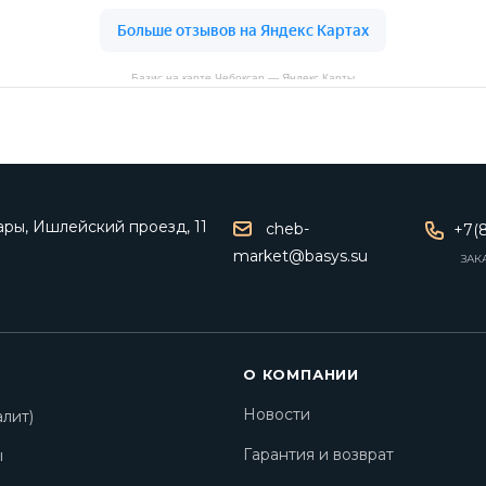
Базис на карте Чебоксар — Яндекс Карты
ары, Ишлейский проезд, 11
cheb-
+7(8
market@basys.su
ЗАК
О КОМПАНИИ
Новости
лит)
Гарантия и возврат
ы