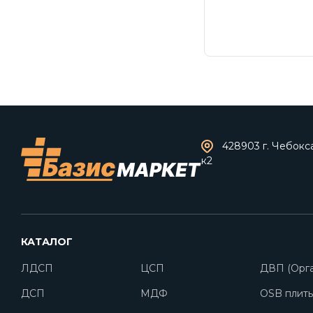
428903 г. Чебокс
к2
КАТАЛОГ
ЛДСП
ЦСП
ДВП (Орга
ДСП
МДФ
OSB плит