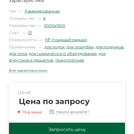
Характеристики
Тип
—
Ламинированная
Толщина, мм
—
6
Размеры, мм
—
3000х1500
Сорт
—
1/1
Поверхность
—
F/F (гладкая/гладкая)
Применение
—
для лодок
,
для опалубки
,
для подиумов
,
для пола
,
для сценического оборудования
,
для
фургонов и прицепов
,
транспортная
Все характеристики
Цена:
Цена по запросу
Нашли дешевле?
Под заказ
Запросить цену