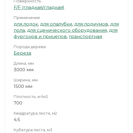
Поверхность
F/F (гладкая/гладкая)
Применение
для лодок
,
для опалубки
,
для подиумов
,
для
пола
,
для сценического оборудования
,
для
фургонов и прицепов
,
транспортная
Порода дерева
Береза
Длина, мм
3000 мм
Ширина, мм
1500 мм
Плотность, кг/м3
700
Квадратура листа, м2
4.5
Кубатура листа, м3