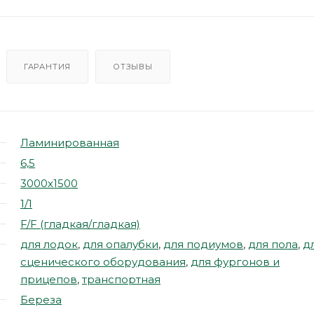
ГАРАНТИЯ
ОТЗЫВЫ
Ламинированная
6,5
3000х1500
1/1
F/F (гладкая/гладкая)
для лодок
,
для опалубки
,
для подиумов
,
для пола
,
д
сценического оборудования
,
для фургонов и
прицепов
,
транспортная
Береза