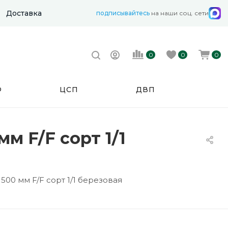
Доставка
подписывайтесь
на наши соц. сети
0
0
0
Ф
ЦСП
ДВП
м F/F сорт 1/1
00 мм F/F сорт 1/1 березовая