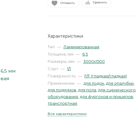
Сравнить
Отложить
Характеристики
Тип
—
Ламинированная
Толщина, мм
—
6,5
Размеры, мм
—
3000х1500
Сорт
—
1/1
Поверхность
—
F/F (гладкая/гладкая)
Применение
—
для лодок
,
для опалубки
,
для подиумов
,
для пола
,
для сценического
оборудования
,
для фургонов и прицепов
,
транспортная
Все характеристики