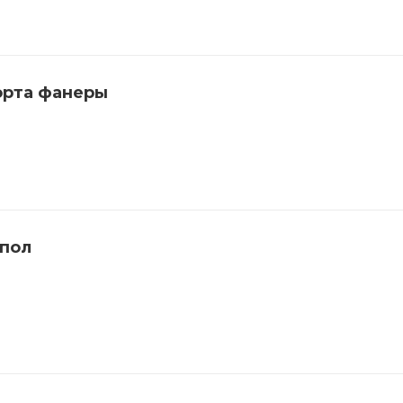
орта фанеры
 пол