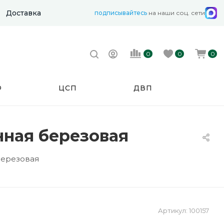
Доставка
подписывайтесь
на наши соц. сети
0
0
0
Ф
ЦСП
ДВП
нная березовая
березовая
Артикул:
100157