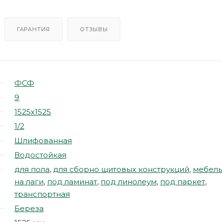
ГАРАНТИЯ
ОТЗЫВЫ
ФСФ
9
1525х1525
1/2
Шлифованная
Водостойкая
для пола
,
для сборно щитовых конструкций
,
мебель
на лаги
,
под ламинат
,
под линолеум
,
под паркет
,
транспортная
Береза